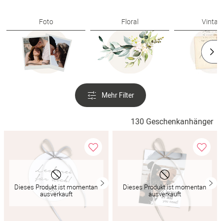
Verlobung
Foto
Floral
Vinta
Junggesel
Mehr Filter
130 Geschenkanhänger
Dieses Produkt ist momentan
Dieses Produkt ist momentan
ausverkauft
ausverkauft