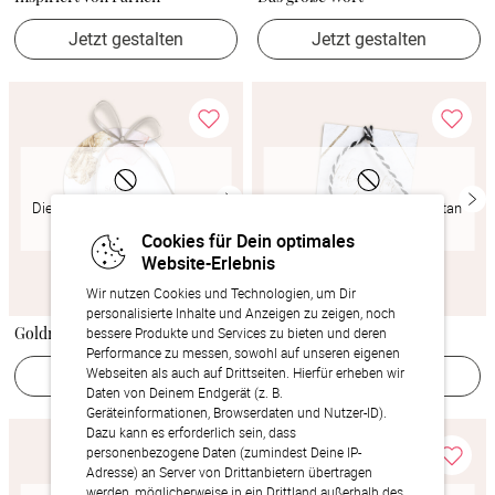
Jetzt gestalten
Jetzt gestalten
Dieses Produkt ist momentan
Dieses Produkt ist momentan
ausverkauft
ausverkauft
Cookies für Dein optimales
Website-Erlebnis
Wir nutzen Cookies und Technologien, um Dir
personalisierte Inhalte und Anzeigen zu zeigen, noch
Goldreich
Gold & Marmor
bessere Produkte und Services zu bieten und deren
Performance zu messen, sowohl auf unseren eigenen
Jetzt gestalten
Webseiten als auch auf Drittseiten. Hierfür erheben wir
Jetzt gestalten
Daten von Deinem Endgerät (z. B.
Geräteinformationen, Browserdaten und Nutzer-ID).
Dazu kann es erforderlich sein, dass
personenbezogene Daten (zumindest Deine IP-
Adresse) an Server von Drittanbietern übertragen
werden, möglicherweise in ein Drittland außerhalb des