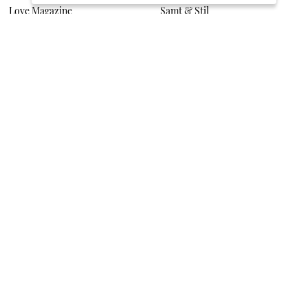
Love Magazine
Samt & Stil
Jetzt gestalten
Jetzt gestalten
Dieses Produkt ist momentan
Dieses Produkt ist momentan
ausverkauft
ausverkauft
Florales Herz
Liebe durch und durch
Jetzt gestalten
Jetzt gestalten