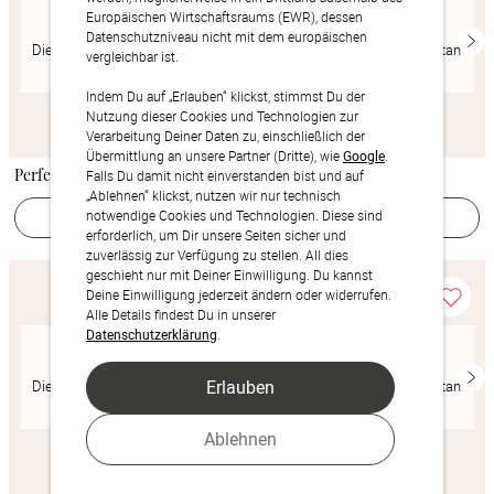
Europäischen Wirtschaftsraums (EWR), dessen
Datenschutzniveau nicht mit dem europäischen
Dieses Produkt ist momentan
Dieses Produkt ist momentan
vergleichbar ist.
ausverkauft
ausverkauft
Indem Du auf „Erlauben“ klickst, stimmst Du der
Nutzung dieser Cookies und Technologien zur
Verarbeitung Deiner Daten zu, einschließlich der
Übermittlung an unsere Partner (Dritte), wie
Google
.
Perfect Match
Toffee Boho
Falls Du damit nicht einverstanden bist und auf
„Ablehnen“ klickst, nutzen wir nur technisch
Jetzt gestalten
Jetzt gestalten
notwendige Cookies und Technologien. Diese sind
erforderlich, um Dir unsere Seiten sicher und
zuverlässig zur Verfügung zu stellen. All dies
geschieht nur mit Deiner Einwilligung. Du kannst
Deine Einwilligung jederzeit ändern oder widerrufen.
Alle Details findest Du in unserer
Datenschutzerklärung
.
Erlauben
Dieses Produkt ist momentan
Dieses Produkt ist momentan
ausverkauft
ausverkauft
Ablehnen