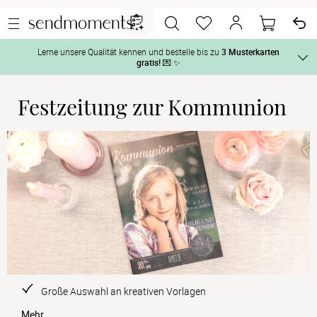
Lerne unsere Qualität kennen und bestelle bis zu
3 Musterkarten
gratis!
💌 ✨
Festzeitung zur Kommunion
Und so geht‘s:
Vor der H
1. Wähle bis zu 3 Kartendesigns
 aus und gestalte sie nach Deinen 
Tag der H
2. Aktiviere „kostenlose Musterkarte“
 auf der jeweiligen 
Produktseite und lasse Dir die Karten kostenlos per Post zusenden.
Nach der 
Geschenke
Hochzeits
Große Auswahl an kreativen Vorlagen
Mehr