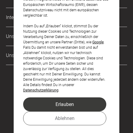
kontakt@sendmoments.de
Karriere
Europäischen Wirtschaftsraums (EWR), dessen
Datenschutzniveau nicht mit dem europäischen
Musterkarten
Impressum
vergleichbar ist.
International
Digitale Fotoalben
AGB & Widerrufsrecht
Indem Du auf „Erlauben“ klickst, stimmst Du der
Nutzung dieser Cookies und Technologien zur
Österreich
Digitale Gästelisten
Unsere Zahlungsarten
Zahlung & Versand
Verarbeitung Deiner Daten zu, einschließlich der
Übermittlung an unsere Partner (Dritte), wie
Google
.
Schweiz
FAQ & Hilfe
Datenschutz
Falls Du damit nicht einverstanden bist und auf
Frankreich
„Ablehnen“ klickst, nutzen wir nur technisch
Unsere Partner
Barrierefreiheitserklärung
notwendige Cookies und Technologien. Diese sind
erforderlich, um Dir unsere Seiten sicher und
LLM's
zuverlässig zur Verfügung zu stellen. All dies
geschieht nur mit Deiner Einwilligung. Du kannst
Deine Einwilligung jederzeit ändern oder widerrufen.
Alle Details findest Du in unserer
Datenschutzerklärung
.
Erlauben
Feier den Moment.
Ablehnen
© sendmoments Studio GmbH 2026