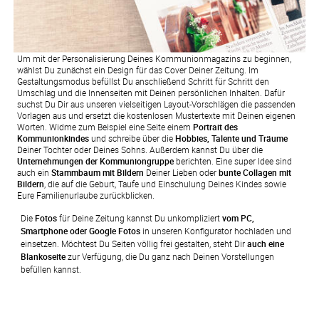
Um mit der Personalisierung Deines Kommunionmagazins zu beginnen,
wählst Du zunächst ein Design für das Cover Deiner Zeitung. Im
Gestaltungsmodus befüllst Du anschließend Schritt für Schritt den
Umschlag und die Innenseiten mit Deinen persönlichen Inhalten. Dafür
suchst Du Dir aus unseren vielseitigen Layout-Vorschlägen die passenden
Vorlagen aus und ersetzt die kostenlosen Mustertexte mit Deinen eigenen
Worten. Widme zum Beispiel eine Seite einem
Portrait des
Kommunionkindes
und schreibe über die
Hobbies, Talente und Träume
Deiner Tochter oder Deines Sohns. Außerdem kannst Du über die
Unternehmungen der Kommuniongruppe
berichten. Eine super Idee sind
auch ein
Stammbaum mit Bildern
Deiner Lieben oder
bunte Collagen mit
Bildern
, die auf die Geburt, Taufe und Einschulung Deines Kindes sowie
Eure Familienurlaube zurückblicken.
Die 
Fotos
 für Deine Zeitung kannst Du unkompliziert 
vom PC, 
Smartphone oder Google Fotos
 in unseren Konfigurator hochladen und 
einsetzen. Möchtest Du Seiten völlig frei gestalten, steht Dir 
auch eine 
Blankoseite
 zur Verfügung, die Du ganz nach Deinen Vorstellungen 
befüllen kannst.