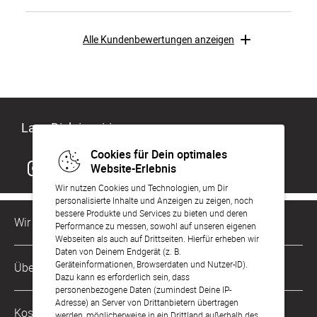
Alle Kundenbewertungen anzeigen
Lass Dich inspirieren
Cookies für Dein optimales
Website-Erlebnis
Wir nutzen Cookies und Technologien, um Dir
personalisierte Inhalte und Anzeigen zu zeigen, noch
bessere Produkte und Services zu bieten und deren
Wir sind für Dich da
Performance zu messen, sowohl auf unseren eigenen
Webseiten als auch auf Drittseiten. Hierfür erheben wir
Daten von Deinem Endgerät (z. B.
Kundenservice-Hotline
Geräteinformationen, Browserdaten und Nutzer-ID).
Über Uns
0221 956 725 10
Dazu kann es erforderlich sein, dass
Mo. - Fr. von 9 bis 17 Uhr
personenbezogene Daten (zumindest Deine IP-
Philosophie
Adresse) an Server von Drittanbietern übertragen
Kostenlose Services
werden, möglicherweise in ein Drittland außerhalb des