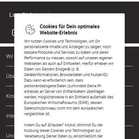
Lass Dich inspirieren
Cookies für Dein optimales
Website-Erlebnis
Wir nutzen Cookies und Technologien, um Dir
personalisierte Inhalte und Anzeigen zu zeigen, noch
bessere Produkte und Services zu bieten und deren
Wir sind für Dich da
Performance zu messen, sowohl auf unseren eigenen
Webseiten als auch auf Drittseiten. Hierfür erheben wir
Daten von Deinem Endgerät (z. B.
Kundenservice-Hotline
Geräteinformationen, Browserdaten und Nutzer-ID).
Über Uns
0221 956 725 10
Dazu kann es erforderlich sein, dass
Mo. - Fr. von 9 bis 17 Uhr
personenbezogene Daten (zumindest Deine IP-
Philosophie
Adresse) an Server von Drittanbietern übertragen
Kostenlose Services
werden, möglicherweise in ein Drittland außerhalb des
kontakt@sendmoments.de
Karriere
Europäischen Wirtschaftsraums (EWR), dessen
Datenschutzniveau nicht mit dem europäischen
Musterkarten
Impressum
vergleichbar ist.
International
Digitale Fotoalben
AGB & Widerrufsrecht
Indem Du auf „Erlauben“ klickst, stimmst Du der
Nutzung dieser Cookies und Technologien zur
Österreich
Digitale Gästelisten
Unsere Zahlungsarten
Zahlung & Versand
Verarbeitung Deiner Daten zu, einschließlich der