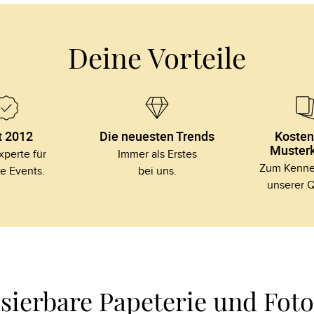
Deine Vorteile
t 2012
Die neuesten Trends
Kosten
Musterk
perte für

Immer als Erstes

Zum Kennen
le Events.
bei uns.
unserer Q
isierbare Papeterie und Fot