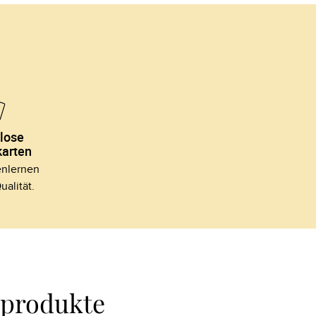
lose 
arten
lernen 

ualität.
oprodukte