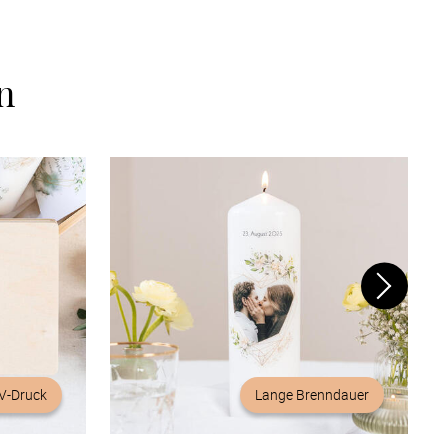
n
V-Druck
Lange Brenndauer