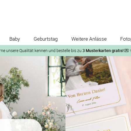
Baby
Geburtstag
Weitere Anlässe
Foto
rne unsere Qualität kennen und bestelle bis zu
3 Musterkarten gratis!
💌 
Und so geht‘s:
1. Wähle bis zu 3 Kartendesigns
ose Musterkarte“
 auf der jeweiligen Produktseite und lasse Dir die Karten koste