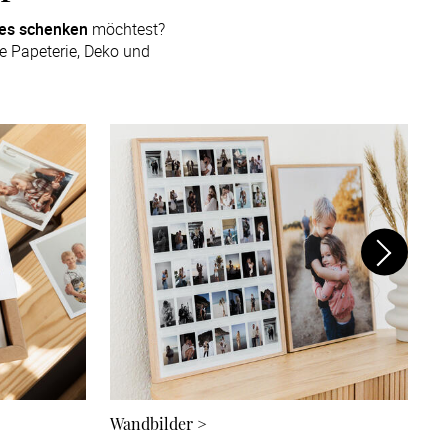
tes schenken
 möchtest? 
 Papeterie, Deko und 
Wandbilder
>
K