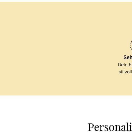
Sei
Dein Ex
stilvol
Personal