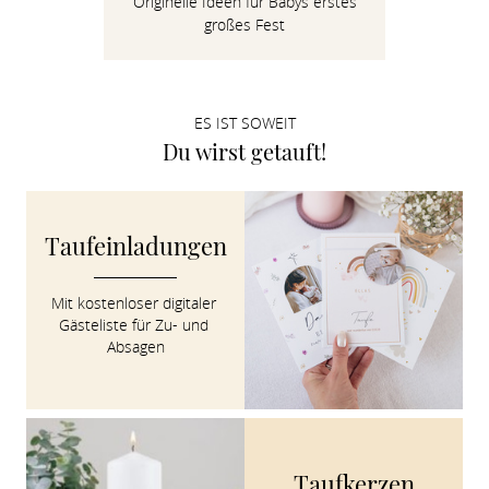
Originelle Ideen für Babys erstes
Verlobung
großes Fest
Junggesel
ES IST SOWEIT
Du wirst getauft!
Taufeinladungen
Mit kostenloser digitaler 
Gästeliste für Zu- und 
Absagen
Taufkerzen