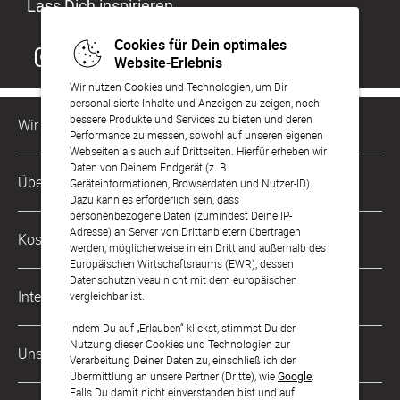
Lass Dich inspirieren
Cookies für Dein optimales
Website-Erlebnis
Wir nutzen Cookies und Technologien, um Dir
personalisierte Inhalte und Anzeigen zu zeigen, noch
bessere Produkte und Services zu bieten und deren
Wir sind für Dich da
Performance zu messen, sowohl auf unseren eigenen
Webseiten als auch auf Drittseiten. Hierfür erheben wir
Daten von Deinem Endgerät (z. B.
Kundenservice-Hotline
Über Uns
Geräteinformationen, Browserdaten und Nutzer-ID).
0221 956 725 10
Dazu kann es erforderlich sein, dass
Mo. - Fr. von 9 bis 17 Uhr
personenbezogene Daten (zumindest Deine IP-
Philosophie
Adresse) an Server von Drittanbietern übertragen
Kostenlose Services
werden, möglicherweise in ein Drittland außerhalb des
kontakt@sendmoments.de
Karriere
Europäischen Wirtschaftsraums (EWR), dessen
Datenschutzniveau nicht mit dem europäischen
Musterkarten
Impressum
International
vergleichbar ist.
Digitale Fotoalben
AGB & Widerrufsrecht
Indem Du auf „Erlauben“ klickst, stimmst Du der
Österreich
Nutzung dieser Cookies und Technologien zur
Digitale Gästelisten
Unsere Zahlungsarten
Zahlung & Versand
Verarbeitung Deiner Daten zu, einschließlich der
Schweiz
Übermittlung an unsere Partner (Dritte), wie
Google
.
FAQ & Hilfe
Datenschutz
Falls Du damit nicht einverstanden bist und auf