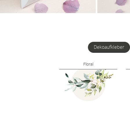
Dekoaufkleber
Floral