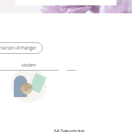
r
kerzen-Anhänger
Modern
Romantisch
64 Dekosticker