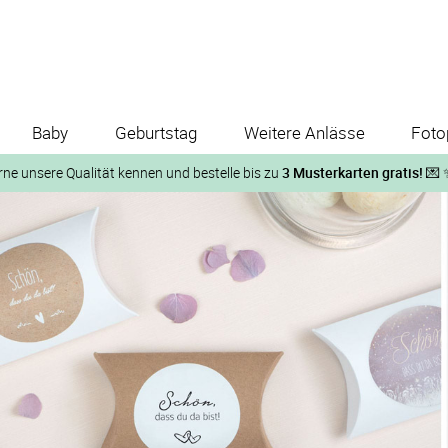
Baby
Geburtstag
Weitere Anlässe
Foto
rne unsere Qualität kennen und bestelle bis zu
3 Musterkarten gratis!
💌 
Und so geht‘s:
1. Wähle bis zu 3 Kartendesigns
ose Musterkarte“
 auf der jeweiligen Produktseite und lasse Dir die Karten koste