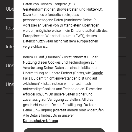
Daten von Deinem Endgerät (z. B.
Kundenservice-Hotline
Über Uns
Geräteinformationen, Browserdaten und Nutzer-ID).
0221 956 725 10
Dazu kann es erforderlich sein, dass
Mo. - Fr. von 9 bis 17 Uhr
personenbezogene Daten (zumindest Deine IP-
Philosophie
Adresse) an Server von Drittanbietern übertragen
Kostenlose Services
werden, möglicherweise in ein Drittland außerhalb des
kontakt@sendmoments.de
Karriere
Europäischen Wirtschaftsraums (EWR), dessen
Datenschutzniveau nicht mit dem europäischen
Musterkarten
Impressum
International
vergleichbar ist.
Digitale Fotoalben
AGB & Widerrufsrecht
Indem Du auf „Erlauben“ klickst, stimmst Du der
Österreich
Nutzung dieser Cookies und Technologien zur
Digitale Gästelisten
Unsere Zahlungsarten
Zahlung & Versand
Verarbeitung Deiner Daten zu, einschließlich der
Schweiz
Übermittlung an unsere Partner (Dritte), wie
Google
.
FAQ & Hilfe
Datenschutz
Falls Du damit nicht einverstanden bist und auf
Frankreich
„Ablehnen“ klickst, nutzen wir nur technisch
Unsere Partner
Barrierefreiheitserklärung
notwendige Cookies und Technologien. Diese sind
erforderlich, um Dir unsere Seiten sicher und
LLM's
zuverlässig zur Verfügung zu stellen. All dies
geschieht nur mit Deiner Einwilligung. Du kannst
Deine Einwilligung jederzeit ändern oder widerrufen.
Alle Details findest Du in unserer
Datenschutzerklärung
.