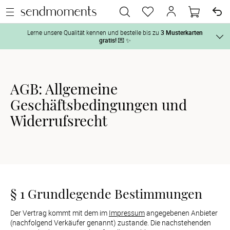
Lerne unsere Qualität kennen und bestelle bis zu
3 Musterkarten
gratis!
💌 ✨
Und so geht‘s:
Vor der H
AGB: Allgemeine
1. Wähle bis zu 3 Kartendesigns
 aus und gestalte sie nach Deinen 
Geschäftsbedingungen und
2. Aktiviere „kostenlose Musterkarte“
 auf der jeweiligen 
Tag der H
Produktseite und lasse Dir die Karten kostenlos per Post zusenden.
Widerrufsrecht
Nach der 
Geschenke
§ 1 Grundlegende Bestimmungen
Hochzeits
Der Vertrag kommt mit dem im 
Impressum
 angegebenen Anbieter 
(nachfolgend Verkäufer genannt) zustande. Die nachstehenden 