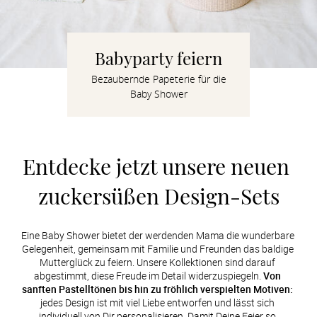
Verlobung
Junggesel
Babyparty feiern
Bezaubernde Papeterie für die
Baby Shower
Entdecke jetzt unsere neuen 
zuckersüßen Design-Sets
Eine Baby Shower bietet der werdenden Mama die wunderbare 
Gelegenheit, gemeinsam mit Familie und Freunden das baldige 
Mutterglück zu feiern. Unsere Kollektionen sind darauf 
abgestimmt, diese Freude im Detail widerzuspiegeln. 
Von 
sanften Pastelltönen bis hin zu fröhlich verspielten Motiven:
jedes Design ist mit viel Liebe entworfen und lässt sich 
individuell von Dir personalisieren. Damit Deine Feier so 