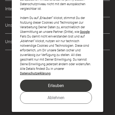
Datenschutzniveau nicht mit dem europäischen
Musterkarten
Impressum
International
vergleichbar ist.
Digitale Fotoalben
AGB & Widerrufsrecht
Indem Du auf „Erlauben“ klickst, stimmst Du der
Österreich
Nutzung dieser Cookies und Technologien zur
Digitale Gästelisten
Unsere Zahlungsarten
Zahlung & Versand
Verarbeitung Deiner Daten zu, einschließlich der
Schweiz
Übermittlung an unsere Partner (Dritte), wie
Google
.
FAQ & Hilfe
Datenschutz
Falls Du damit nicht einverstanden bist und auf
Frankreich
„Ablehnen“ klickst, nutzen wir nur technisch
Unsere Partner
Barrierefreiheitserklärung
notwendige Cookies und Technologien. Diese sind
erforderlich, um Dir unsere Seiten sicher und
LLM's
zuverlässig zur Verfügung zu stellen. All dies
geschieht nur mit Deiner Einwilligung. Du kannst
Deine Einwilligung jederzeit ändern oder widerrufen.
Alle Details findest Du in unserer
Datenschutzerklärung
.
Erlauben
Feier den Moment.
Ablehnen
© sendmoments Studio GmbH 2026