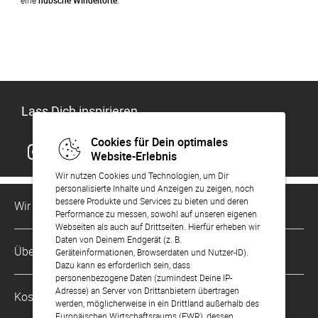
eine 
hübsche Windeltorte
.
Lass Dich inspirieren
Cookies für Dein optimales
Website-Erlebnis
Wir nutzen Cookies und Technologien, um Dir
personalisierte Inhalte und Anzeigen zu zeigen, noch
bessere Produkte und Services zu bieten und deren
Wir sind für Dich da
Performance zu messen, sowohl auf unseren eigenen
Webseiten als auch auf Drittseiten. Hierfür erheben wir
Daten von Deinem Endgerät (z. B.
Kundenservice-Hotline
Über Uns
Geräteinformationen, Browserdaten und Nutzer-ID).
0221 956 725 10
Dazu kann es erforderlich sein, dass
Mo. - Fr. von 9 bis 17 Uhr
personenbezogene Daten (zumindest Deine IP-
Philosophie
Adresse) an Server von Drittanbietern übertragen
Kostenlose Services
werden, möglicherweise in ein Drittland außerhalb des
kontakt@sendmoments.de
Karriere
Europäischen Wirtschaftsraums (EWR), dessen