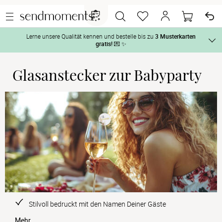
Lerne unsere Qualität kennen und bestelle bis zu
3 Musterkarten
gratis!
💌 ✨
Glasanstecker zur Babyparty
Und so geht‘s:
Vor der H
1. Wähle bis zu 3 Kartendesigns
 aus und gestalte sie nach Deinen 
Tag der H
2. Aktiviere „kostenlose Musterkarte“
 auf der jeweiligen 
Produktseite und lasse Dir die Karten kostenlos per Post zusenden.
Nach der 
Geschenke
Hochzeits
Stilvoll bedruckt mit den Namen Deiner Gäste
Mehr