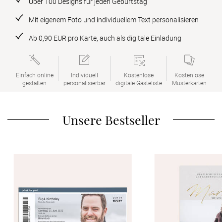
Über 100 Designs für jeden Geburtstag
Verlobung
Mit eigenem Foto und individuellem Text personalisieren
Junggesel
Ab 0,90 EUR pro Karte, auch als digitale Einladung
Einfach online

Individuell

Kostenlose

Kostenlose

gestalten
personalisierbar
digitale Gästeliste
Musterkarten
Unsere Bestseller