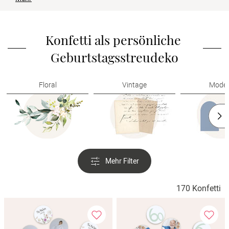
Verlobung
Junggesel
Konfetti als persönliche 
Geburtstagsstreudeko
Floral
Vintage
Mode
Mehr Filter
170 Konfetti