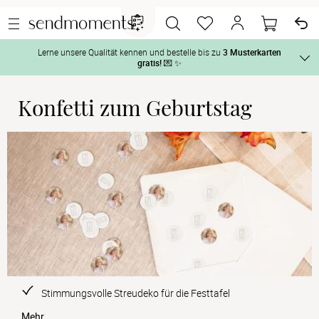
Lerne unsere Qualität kennen und bestelle bis zu
3 Musterkarten
gratis!
💌 ✨
Konfetti zum Geburtstag
Und so geht‘s:
Vor der H
1. Wähle bis zu 3 Kartendesigns
 aus und gestalte sie nach Deinen 
Tag der H
2. Aktiviere „kostenlose Musterkarte“
 auf der jeweiligen 
Produktseite und lasse Dir die Karten kostenlos per Post zusenden.
Nach der 
Geschenke
Hochzeits
Stimmungsvolle Streudeko für die Festtafel
Mehr