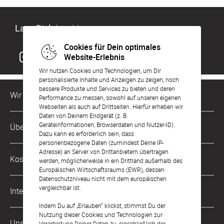
Lass Dich inspirieren
Cookies für Dein optimales
Website-Erlebnis
Wir nutzen Cookies und Technologien, um Dir
personalisierte Inhalte und Anzeigen zu zeigen, noch
bessere Produkte und Services zu bieten und deren
Wir sind für Dich da
Performance zu messen, sowohl auf unseren eigenen
Webseiten als auch auf Drittseiten. Hierfür erheben wir
Daten von Deinem Endgerät (z. B.
Kundenservice-Hotline
Geräteinformationen, Browserdaten und Nutzer-ID).
Über Uns
0221 956 725 10
Dazu kann es erforderlich sein, dass
Mo. - Fr. von 9 bis 17 Uhr
personenbezogene Daten (zumindest Deine IP-
Adresse) an Server von Drittanbietern übertragen
Philosophie
Kostenlose Services
werden, möglicherweise in ein Drittland außerhalb des
kontakt@sendmoments.de
Karriere
Europäischen Wirtschaftsraums (EWR), dessen
Datenschutzniveau nicht mit dem europäischen
Musterkarten
Impressum
vergleichbar ist.
International
Digitale Fotoalben
AGB & Widerrufsrecht
Indem Du auf „Erlauben“ klickst, stimmst Du der
Nutzung dieser Cookies und Technologien zur
Österreich
Digitale Gästelisten
Unsere Zahlungsarten
Zahlung & Versand
Verarbeitung Deiner Daten zu, einschließlich der