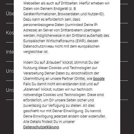
Passend zu unseren Fotopostern bieten wir Ihnen ein
Webseiten als auch auf Drittseiten. Hierfür erheben wir
Daten von Deinem Endgerät (z. B.
Kundenservice-Hotline
Passepartout an. Ihr Bild wird dadurch noch mehr von
Über Uns
Geräteinformationen, Browserdaten und Nutzer-ID).
0221 956 725 10
dem Rahmen abgegrenzt und kommt so wundervoll zur
Dazu kann es erforderlich sein, dass
Mo. - Fr. von 9 bis 17 Uhr
personenbezogene Daten (zumindest Deine IP-
Geltung. Außerdem bleibt Ihr Bildformat in seiner vollen
Philosophie
Adresse) an Server von Drittanbietern übertragen
Kostenlose Services
Größe erhalten, das Außenmaß Ihres gesamten
werden, möglicherweise in ein Drittland außerhalb des
kontakt@sendmoments.de
Karriere
Europäischen Wirtschaftsraums (EWR), dessen
Wandbildes erweitert sich.
Datenschutzniveau nicht mit dem europäischen
Musterkarten
Impressum
International
vergleichbar ist.
Digitale Fotoalben
Optional bieten wir auch für unsere Leinwände einen
AGB & Widerrufsrecht
Indem Du auf „Erlauben“ klickst, stimmst Du der
Österreich
Schattenfugenrahmen an.
Nutzung dieser Cookies und Technologien zur
Digitale Gästelisten
Unsere Zahlungsarten
Zahlung & Versand
Verarbeitung Deiner Daten zu, einschließlich der
Für Acrylglas und Alu Dibond Wandbilder können Sie
Schweiz
Übermittlung an unsere Partner (Dritte), wie
Google
.
FAQ & Hilfe
Datenschutz
zwischen einem Schattenfugenrahmen oder einer Artbox
Falls Du damit nicht einverstanden bist und auf
Frankreich
Unsere Partner
„Ablehnen“ klickst, nutzen wir nur technisch
Barrierefreiheitserklärung
wählen:
notwendige Cookies und Technologien. Diese sind
- Schattenfugenrahmen in schwarz, weiß und
erforderlich, um Dir unsere Seiten sicher und
LLM's
zuverlässig zur Verfügung zu stellen. All dies
naturbelassener Eiche
geschieht nur mit Deiner Einwilligung. Du kannst
- Artbox in schwarz, weiß und naturbelassener Eiche
Deine Einwilligung jederzeit ändern oder widerrufen.
Alle Details findest Du in unserer
Datenschutzerklärung
.