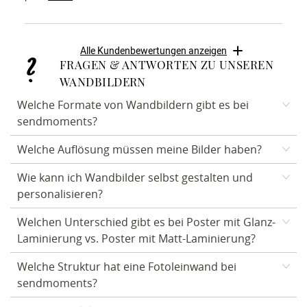
Alle Kundenbewertungen anzeigen
FRAGEN & ANTWORTEN ZU UNSEREN
WANDBILDERN
Welche Formate von Wandbildern gibt es bei
sendmoments?
Welche Auflösung müssen meine Bilder haben?
Bei sendmoments können Sie aus verschiedenen
Formaten wählen:
Wie kann ich Wandbilder selbst gestalten und
Für ein optimales Druckergebnis Ihrer Wandbilder
- Quadratisch: 20x20 cm, 30x30 cm, 40x40 cm
personalisieren?
empfehlen wir Ihnen Bilder mit einer Dateigröße von 1-3
- Querformate: 30x20 cm, 40x30 cm, 60x40 cm, 70x50 cm,
MB und einer Auflösung von mindestens 300 dpi zu
Welchen Unterschied gibt es bei Poster mit Glanz-
Um Sie noch einfacher durch unseren Erstellungsprozess
80x60 cm
Laminierung vs. Poster mit Matt-Laminierung?
verwenden.
zu führen, können Sie zuerst Ihren Produkttyp wählen.
- Hochformate: 20x30 cm, 30x40 cm, 40x60 cm, 50x70cm,
Anschließend das Format und Design bestimmen und Ihr
60x80 cm
Welche Struktur hat eine Fotoleinwand bei
Die Matt-Laminierung Ihres Wandbildes veredelt durch
sendmoments?
Wunschbild hochladen. Im Konfigurationsmodus können
seidenmatte Optik und bietet zusätzlich einen Schutz
Sie Ihr Wandbild noch mit Texten personalisieren.
Unsere Empfehlung: Kleine und große Wandbilderformate