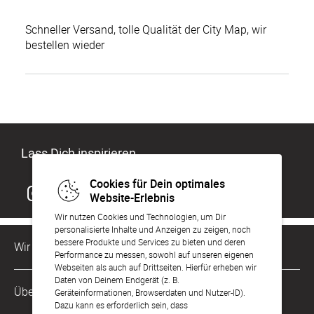
Schneller Versand, tolle Qualität der City Map, wir
bestellen wieder
Lass Dich inspirieren
Cookies für Dein optimales
Website-Erlebnis
Wir nutzen Cookies und Technologien, um Dir
personalisierte Inhalte und Anzeigen zu zeigen, noch
bessere Produkte und Services zu bieten und deren
Wir sind für Dich da
Performance zu messen, sowohl auf unseren eigenen
Webseiten als auch auf Drittseiten. Hierfür erheben wir
Daten von Deinem Endgerät (z. B.
Kundenservice-Hotline
Über Uns
Geräteinformationen, Browserdaten und Nutzer-ID).
0221 956 725 10
Dazu kann es erforderlich sein, dass
Mo. - Fr. von 9 bis 17 Uhr