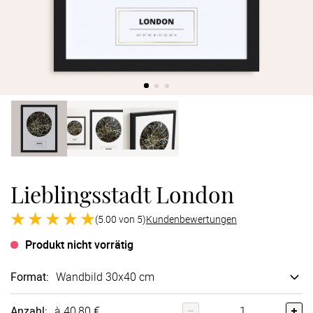
Verlobung
Junggesel
Lieblingsstadt London
(5.00 von 5)
Kundenbewertungen
Produkt nicht vorrätig
Format
:
Wandbild 30x40 cm
Anzahl:
à 40,80 €