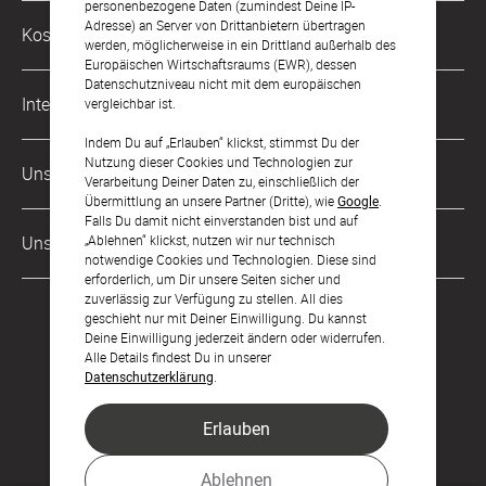
personenbezogene Daten (zumindest Deine IP-
Philosophie
Adresse) an Server von Drittanbietern übertragen
Kostenlose Services
werden, möglicherweise in ein Drittland außerhalb des
kontakt@sendmoments.de
Karriere
Europäischen Wirtschaftsraums (EWR), dessen
Datenschutzniveau nicht mit dem europäischen
Musterkarten
Impressum
International
vergleichbar ist.
Digitale Fotoalben
AGB & Widerrufsrecht
Indem Du auf „Erlauben“ klickst, stimmst Du der
Österreich
Nutzung dieser Cookies und Technologien zur
Digitale Gästelisten
Unsere Zahlungsarten
Zahlung & Versand
Verarbeitung Deiner Daten zu, einschließlich der
Schweiz
Übermittlung an unsere Partner (Dritte), wie
Google
.
FAQ & Hilfe
Datenschutz
Falls Du damit nicht einverstanden bist und auf
Frankreich
„Ablehnen“ klickst, nutzen wir nur technisch
Unsere Partner
Barrierefreiheitserklärung
notwendige Cookies und Technologien. Diese sind
erforderlich, um Dir unsere Seiten sicher und
LLM's
zuverlässig zur Verfügung zu stellen. All dies
geschieht nur mit Deiner Einwilligung. Du kannst
Deine Einwilligung jederzeit ändern oder widerrufen.
Alle Details findest Du in unserer
Datenschutzerklärung
.
Erlauben
Feier den Moment.
Ablehnen