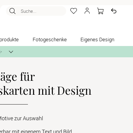
Suche...
produkte
Fotogeschenke
Eigenes Design
✨
äge für
nlos per Post zusenden.
skarten mit Design
 Motive zur Auswahl
erbar mit eigenem Text und Bild