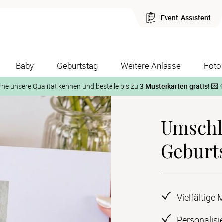
Event-Assistent
Baby
Geburtstag
Weitere Anlässe
Foto
rne unsere Qualität kennen und bestelle bis zu
3 Musterkarten gratis!
💌 
Und so geht‘s:
Umschl
1. Wähle bis zu 3 Kartendesigns
ose Musterkarte“
 auf der jeweiligen Produktseite und lasse Dir die Karten koste
Geburt
Vielfältige
Personalisi