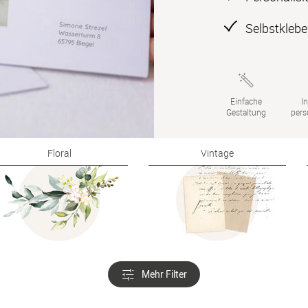
Selbstkleb
Einfache

In
Gestaltung
pers
Floral
Vintage
Mehr Filter