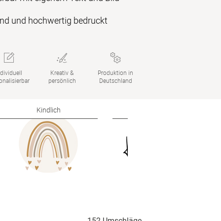
end und hochwertig bedruckt
dividuell

Kreativ &

Produktion in

onalisierbar
persönlich
Deutschland
Kindlich
Klassisch
152 Umschläge