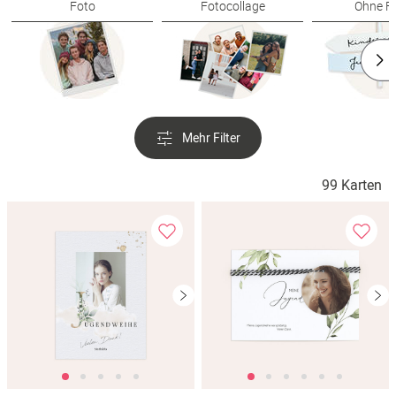
Foto
Fotocollage
Ohne F
Mehr Filter
99 Karten