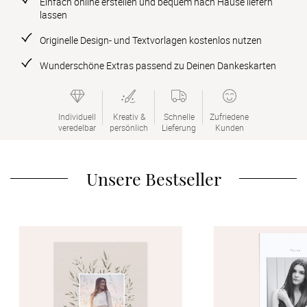
Einfach online erstellen und bequem nach Hause liefern
Verlobung
lassen
Originelle Design- und Textvorlagen kostenlos nutzen
Junggesel
Wunderschöne Extras passend zu Deinen Dankeskarten
Individuell

Kreativ &

Schnelle

Zufriedene

veredelbar
persönlich
Lieferung
Kunden
Unsere Bestseller