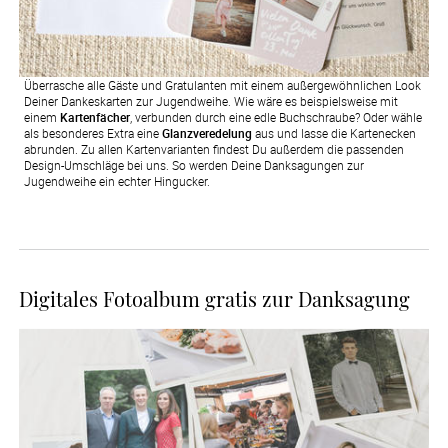
Überrasche alle Gäste und Gratulanten mit einem außergewöhnlichen Look
Deiner Dankeskarten zur Jugendweihe. Wie wäre es beispielsweise mit
einem
Kartenfächer
, verbunden durch eine edle Buchschraube? Oder wähle
als besonderes Extra eine
Glanzveredelung
aus und lasse die Kartenecken
abrunden. Zu allen Kartenvarianten findest Du außerdem die passenden
Design-Umschläge bei uns. So werden Deine Danksagungen zur
Jugendweihe ein echter Hingucker.
Digitales Fotoalbum gratis zur Danksagung