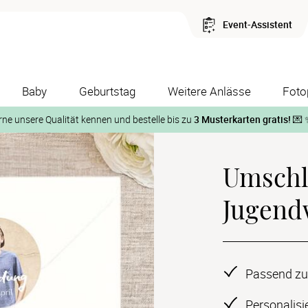
Event-Assistent
Baby
Geburtstag
Weitere Anlässe
Foto
rne unsere Qualität kennen und bestelle bis zu
3 Musterkarten gratis!
💌 
Und so geht‘s:
Umschlä
1. Wähle bis zu 3 Kartendesigns
ose Musterkarte“
 auf der jeweiligen Produktseite und lasse Dir die Karten koste
Jugend
Passend zu
Personalisi