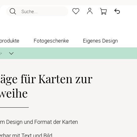
Suche...
produkte
Fotogeschenke
Eigenes Design
✨
ge für Karten zur
nlos per Post zusenden.
weihe
m Design und Format der Karten
erbar mit Text und Bild