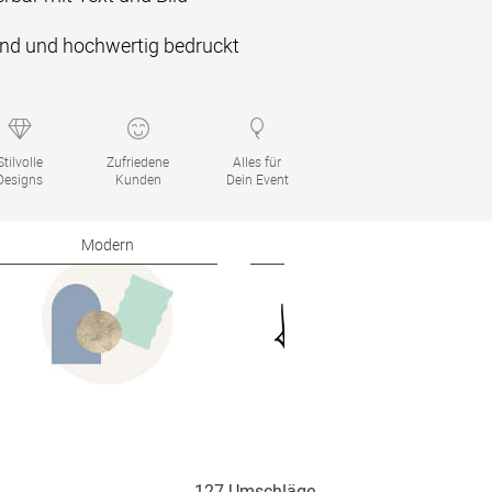
end und hochwertig bedruckt
Stilvolle

Zufriedene

Alles für

Designs
Kunden
Dein Event
Modern
Klassisch
127 Umschläge