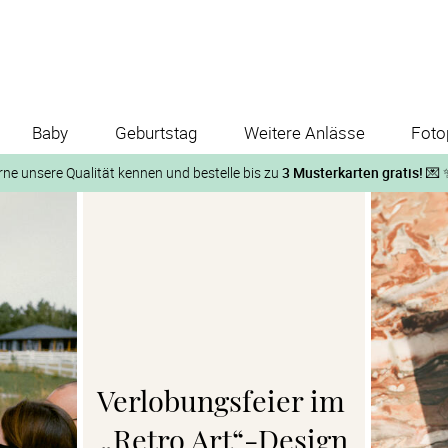
Baby
Geburtstag
Weitere Anlässe
Foto
rne unsere Qualität kennen und bestelle bis zu
3 Musterkarten gratis!
💌 
Und so geht‘s:
1. Wähle bis zu 3 Kartendesigns
ose Musterkarte“
 auf der jeweiligen Produktseite und lasse Dir die Karten koste
Verlobungsfeier im 
„Retro Art“-Design