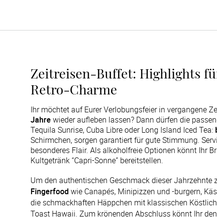
Zeitreisen-Buffet: Highlights f
Retro-Charme
Ihr möchtet auf Eurer Verlobungsfeier in vergangene Z
Jahre
wieder aufleben lassen? Dann dürfen die passend
Tequila Sunrise, Cuba Libre oder Long Island Iced Tea:
Schirmchen, sorgen garantiert für gute Stimmung. Serv
besonderes Flair. Als alkoholfreie Optionen könnt Ihr B
Kultgetränk “Capri-Sonne” bereitstellen.
Um den authentischen Geschmack dieser Jahrzehnte zu 
Fingerfood
 wie Canapés, Minipizzen und -burgern, Käs
die schmackhaften Häppchen mit klassischen Köstlichke
Toast Hawaii. Zum krönenden Abschluss könnt Ihr den