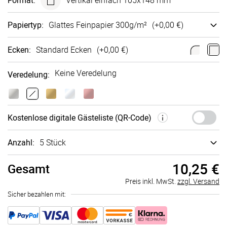
Format
:
Vertikal einfach 105x148 mm
Papiertyp
:
Glattes Fein­papier 300g/m²
(+
0,00 €
)
Ecken
:
Standard Ecken
(+
0,00 €
)
Keine Veredelung
Veredelung
:
Kosten­lose digi­tale Gäste­liste (QR-Code)
Anzahl:
5 Stück
10,25 €
Gesamt
Preis inkl. MwSt.
zzgl. Versand
Sicher bezahlen mit: