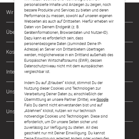
personalisierte Inhalte und Anzeigen zu zeigen, noch
bessere Produkte und Services zu bieten und deren
Wir sind für Dich da
Performance zu messen, sowohl auf unseren eigenen
Webseiten als auch auf Drittseiten. Hierfür erheben wir
Daten von Deinem Endgerät (z. B.
Kundenservice-Hotline
Über Uns
Geräteinformationen, Browserdaten und Nutzer-ID).
0221 956 725 10
Dazu kann es erforderlich sein, dass
Mo. - Fr. von 9 bis 17 Uhr
personenbezogene Daten (zumindest Deine IP-
Philosophie
Adresse) an Server von Drittanbietern übertragen
Kostenlose Services
werden, möglicherweise in ein Drittland außerhalb des
kontakt@sendmoments.de
Karriere
Europäischen Wirtschaftsraums (EWR), dessen
Datenschutzniveau nicht mit dem europäischen
Musterkarten
Impressum
International
vergleichbar ist.
Digitale Fotoalben
AGB & Widerrufsrecht
Indem Du auf „Erlauben“ klickst, stimmst Du der
Österreich
Nutzung dieser Cookies und Technologien zur
Digitale Gästelisten
Unsere Zahlungsarten
Zahlung & Versand
Verarbeitung Deiner Daten zu, einschließlich der
Schweiz
Übermittlung an unsere Partner (Dritte), wie
Google
.
FAQ & Hilfe
Datenschutz
Falls Du damit nicht einverstanden bist und auf
Frankreich
„Ablehnen“ klickst, nutzen wir nur technisch
Unsere Partner
Barrierefreiheitserklärung
notwendige Cookies und Technologien. Diese sind
erforderlich, um Dir unsere Seiten sicher und
LLM's
zuverlässig zur Verfügung zu stellen. All dies
geschieht nur mit Deiner Einwilligung. Du kannst
Deine Einwilligung jederzeit ändern oder widerrufen.