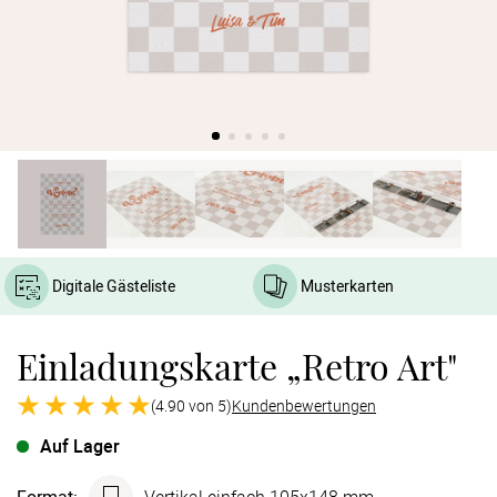
Verlobung
Junggesel
Digitale Gästeliste
Musterkarten
Einladungskarte „Retro Art"
(4.90 von 5)
Kundenbewertungen
Auf Lager