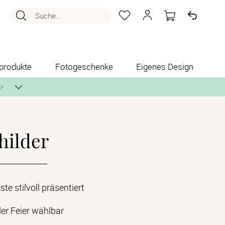
Suche...
produkte
Fotogeschenke
Eigenes Design
✨
hilder
nlos per Post zusenden.
ste stilvoll präsentiert
er Feier wählbar