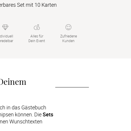
erbares Set mit 10 Karten
dividuell

Alles für

Zufriedene

eredelbar
Dein Event
Kunden
Deinem 
ich in das Gästebuch 
nipsen können. Die 
Sets 
einen Wunschtexten 