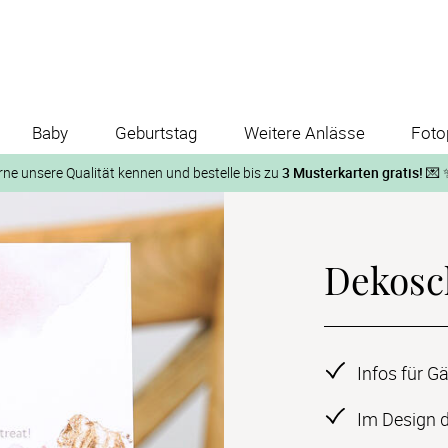
Baby
Geburtstag
Weitere Anlässe
Foto
rne unsere Qualität kennen und bestelle bis zu
3 Musterkarten gratis!
💌 
Und so geht‘s:
Dekosc
1. Wähle bis zu 3 Kartendesigns
ose Musterkarte“
 auf der jeweiligen Produktseite und lasse Dir die Karten koste
Infos für Gä
Im Design d