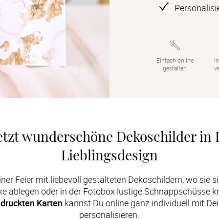
Personalisi
Einfach online

In
gestalten
v
etzt wunderschöne Dekoschilder in 
Lieblingsdesign
er Feier mit liebevoll gestalteten Dekoschildern, wo sie s
ke ablegen oder in der Fotobox lustige Schnappschüsse k
edruckten Karten
 kannst Du online ganz individuell mit D
personalisieren.