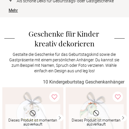
Als schöne Deko für Geburtstags- oder Gastgeschenke
Verlobung
Mehr
Junggesel
Geschenke für Kinder 
kreativ dekorieren
Gestalte die Geschenke für das Geburtstagskind sowie die 
Gastpräsente mit einem persönlichen Anhänger. Du kannst sie 
zum Beispiel mit Namen, Spruch oder Foto verzieren. Wähle 
einfach ein Design aus und leg los!
10 Kindergeburtstag Geschenkanhänger
Dieses Produkt ist momentan
Dieses Produkt ist momentan
ausverkauft
ausverkauft