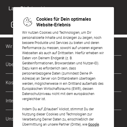
Lass Dich inspirieren
Cookies für Dein optimales
Website-Erlebnis
Wir nutzen Cookies und Technologien, um Dir
personalisierte Inhalte und Anzeigen zu zeigen, noch
bessere Produkte und Services zu bieten und deren
Wir sind für Dich da
Performance zu messen, sowohl auf unseren eigenen
Webseiten als auch auf Drittseiten. Hierfür erheben wir
Daten von Deinem Endgerät (z. B.
Kundenservice-Hotline
Geräteinformationen, Browserdaten und Nutzer-ID).
Über Uns
0221 956 725 10
Dazu kann es erforderlich sein, dass
Mo. - Fr. von 9 bis 17 Uhr
personenbezogene Daten (zumindest Deine IP-
Adresse) an Server von Drittanbietern übertragen
Philosophie
Kostenlose Services
werden, möglicherweise in ein Drittland außerhalb des
kontakt@sendmoments.de
Karriere
Europäischen Wirtschaftsraums (EWR), dessen
Datenschutzniveau nicht mit dem europäischen
Musterkarten
Impressum
vergleichbar ist.
International
Digitale Fotoalben
AGB & Widerrufsrecht
Indem Du auf „Erlauben“ klickst, stimmst Du der
Nutzung dieser Cookies und Technologien zur
Österreich
Digitale Gästelisten
Unsere Zahlungsarten
Zahlung & Versand
Verarbeitung Deiner Daten zu, einschließlich der
Übermittlung an unsere Partner (Dritte), wie
Google
.
Schweiz
FAQ & Hilfe