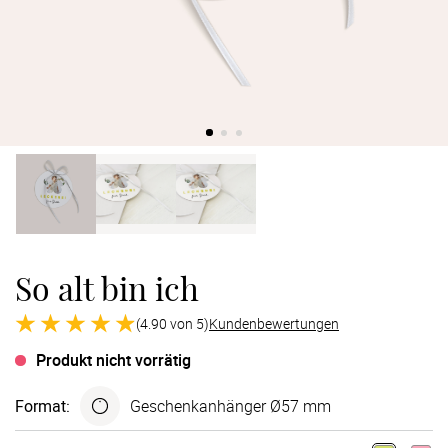
Verlobung
Junggesel
So alt bin ich
(4.90 von 5)
Kundenbewertungen
Produkt nicht vorrätig
Format
:
Geschenk­anhänger Ø57 mm