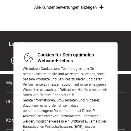
Alle Kundenbewertungen anzeigen
Lass Dich inspirieren
Cookies für Dein optimales
Website-Erlebnis
Wir nutzen Cookies und Technologien, um Dir
personalisierte Inhalte und Anzeigen zu zeigen, noch
bessere Produkte und Services zu bieten und deren
Wir sind für Dich da
Performance zu messen, sowohl auf unseren eigenen
Webseiten als auch auf Drittseiten. Hierfür erheben wir
Daten von Deinem Endgerät (z. B.
Kundenservice-Hotline
Geräteinformationen, Browserdaten und Nutzer-ID).
Über Uns
0221 956 725 10
Dazu kann es erforderlich sein, dass
Mo. - Fr. von 9 bis 17 Uhr
personenbezogene Daten (zumindest Deine IP-
Adresse) an Server von Drittanbietern übertragen
Philosophie
Kostenlose Services
werden, möglicherweise in ein Drittland außerhalb des
kontakt@sendmoments.de
Karriere
Europäischen Wirtschaftsraums (EWR), dessen