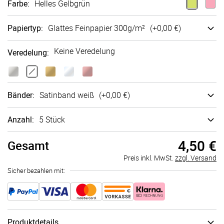
Farbe
:
Helles Gelbgrün
Papiertyp
:
Glattes Fein­papier 300g/m²
(+
0,00 €
)
Keine Veredelung
Veredelung
:
Bänder
:
Satin­band weiß
(+
0,00 €
)
Anzahl:
5 Stück
4,50 €
Gesamt
Preis inkl. MwSt.
zzgl. Versand
Sicher bezahlen mit:
Produktdetails