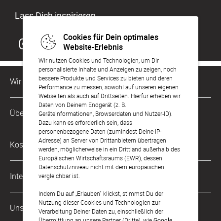
Lass Dich inspirieren
Cookies für Dein optimales
Website-Erlebnis
Wir nutzen Cookies und Technologien, um Dir
personalisierte Inhalte und Anzeigen zu zeigen, noch
bessere Produkte und Services zu bieten und deren
Wir sind für Dich da
Performance zu messen, sowohl auf unseren eigenen
Webseiten als auch auf Drittseiten. Hierfür erheben wir
Daten von Deinem Endgerät (z. B.
Kundenservice-Hotline
Über Uns
Geräteinformationen, Browserdaten und Nutzer-ID).
0221 956 725 10
Dazu kann es erforderlich sein, dass
Mo. - Fr. von 9 bis 17 Uhr
personenbezogene Daten (zumindest Deine IP-
Philosophie
Adresse) an Server von Drittanbietern übertragen
Kostenlose Services
werden, möglicherweise in ein Drittland außerhalb des
kontakt@sendmoments.de
Karriere
Europäischen Wirtschaftsraums (EWR), dessen
Datenschutzniveau nicht mit dem europäischen
Musterkarten
Impressum
International
vergleichbar ist.
Digitale Fotoalben
AGB & Widerrufsrecht
Indem Du auf „Erlauben“ klickst, stimmst Du der
Österreich
Nutzung dieser Cookies und Technologien zur
Digitale Gästelisten
Unsere Zahlungsarten
Zahlung & Versand
Verarbeitung Deiner Daten zu, einschließlich der
Schweiz
Übermittlung an unsere Partner (Dritte), wie
Google
.