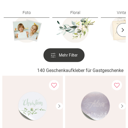
Verlobung
Foto
Floral
Vinta
Junggesel
Mehr Filter
140 Geschenkaufkleber für Gastgeschenke