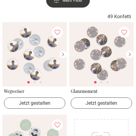
Mehr Filter
Verlobung
49 Konfetti
Junggesel
Wegweiser
Glanzmoment
Jetzt gestalten
Jetzt gestalten