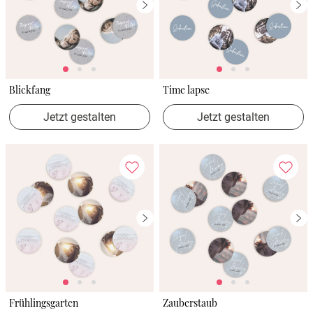
Blickfang
Time lapse
Jetzt gestalten
Jetzt gestalten
Frühlingsgarten
Zauberstaub