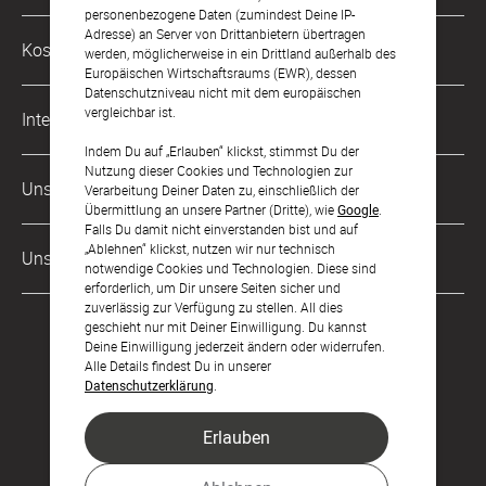
Mo. - Fr. von 9 bis 17 Uhr
personenbezogene Daten (zumindest Deine IP-
Adresse) an Server von Drittanbietern übertragen
Philosophie
Kostenlose Services
werden, möglicherweise in ein Drittland außerhalb des
kontakt@sendmoments.de
Karriere
Europäischen Wirtschaftsraums (EWR), dessen
Datenschutzniveau nicht mit dem europäischen
Musterkarten
Impressum
vergleichbar ist.
International
Digitale Fotoalben
AGB & Widerrufsrecht
Indem Du auf „Erlauben“ klickst, stimmst Du der
Nutzung dieser Cookies und Technologien zur
Österreich
Digitale Gästelisten
Unsere Zahlungsarten
Zahlung & Versand
Verarbeitung Deiner Daten zu, einschließlich der
Übermittlung an unsere Partner (Dritte), wie
Google
.
Schweiz
FAQ & Hilfe
Datenschutz
Falls Du damit nicht einverstanden bist und auf
„Ablehnen“ klickst, nutzen wir nur technisch
Frankreich
Unsere Partner
Barrierefreiheitserklärung
notwendige Cookies und Technologien. Diese sind
erforderlich, um Dir unsere Seiten sicher und
LLM's
zuverlässig zur Verfügung zu stellen. All dies
geschieht nur mit Deiner Einwilligung. Du kannst
Deine Einwilligung jederzeit ändern oder widerrufen.
Alle Details findest Du in unserer
Datenschutzerklärung
.
Erlauben