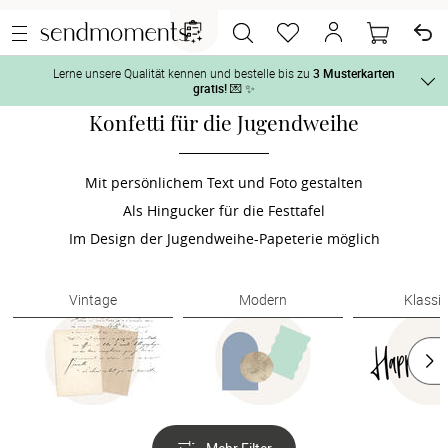
Lerne unsere Qualität kennen und bestelle bis zu
3 Musterkarten
gratis!
💌 ✨
Konfetti für die Jugendweihe
Und so geht‘s:
Vor der H
1. Wähle bis zu 3 Kartendesigns
 aus und gestalte sie nach Deinen 
Mit persönlichem Text und Foto gestalten
Tag der H
Als Hingucker für die Festtafel
2. Aktiviere „kostenlose Musterkarte“
 auf der jeweiligen 
Produktseite und lasse Dir die Karten kostenlos per Post zusenden.
Im Design der Jugendweihe-Papeterie möglich
Nach der 
Vintage
Modern
Klassi
Geschenke
Hochzeits