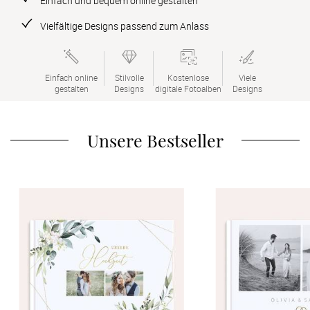
Einfach und bequem online gestalten
Verlobung
Vielfältige Designs passend zum Anlass
Junggesel
Einfach online

Stilvolle

Kostenlose

Viele

gestalten
Designs
digitale Fotoalben
Designs
Unsere Bestseller