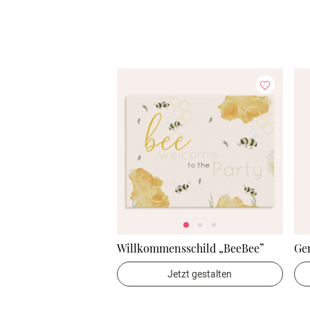
Willkommensschild „BeeBee”
Ge
Jetzt gestalten