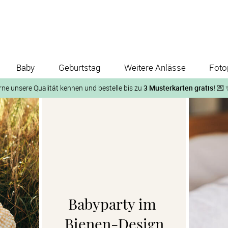
Baby
Geburtstag
Weitere Anlässe
Foto
rne unsere Qualität kennen und bestelle bis zu
3 Musterkarten gratis!
💌 
Und so geht‘s:
1. Wähle bis zu 3 Kartendesigns
ose Musterkarte“
 auf der jeweiligen Produktseite und lasse Dir die Karten koste
Babyparty im 
Bienen-Design