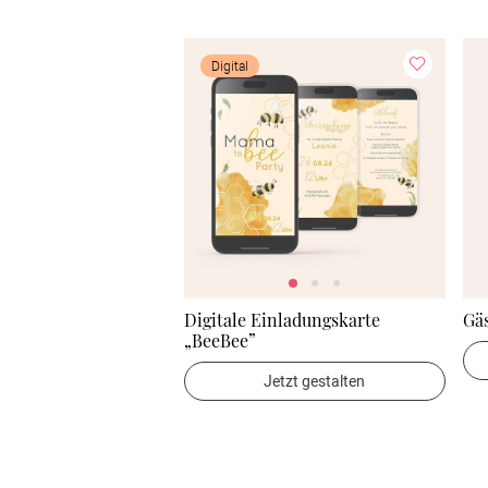
Digital
Digitale Einladungskarte
Gä
„BeeBee”
Jetzt gestalten