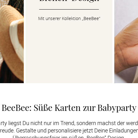
Mit unserer Kollektion „BeeBee“
BeeBee: Süße Karten zur Babyparty
rty liegst Du nicht nur im Trend, sondern machst der we
eude. Gestalte und personalisiere jetzt Deine Einladungen
Überraschungsfeier im süßen „BeeBee“-Design.