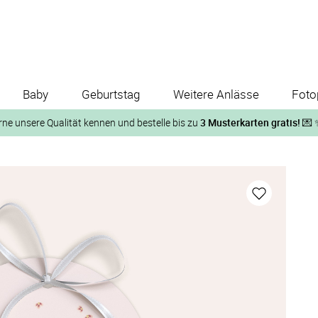
Baby
Geburtstag
Weitere Anlässe
Foto
rne unsere Qualität kennen und bestelle bis zu
3 Musterkarten gratis!
💌 
Und so geht‘s:
1. Wähle bis zu 3 Kartendesigns
ose Musterkarte“
 auf der jeweiligen Produktseite und lasse Dir die Karten koste