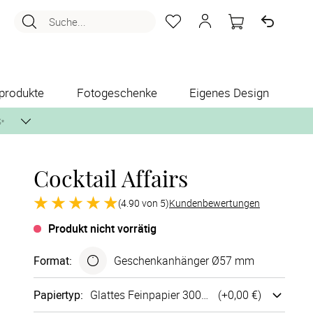
Suche...
produkte
Fotogeschenke
Eigenes Design
✨
Cocktail Affairs
nlos per Post zusenden.
(4.90 von 5)
Kundenbewertungen
Produkt nicht vorrätig
Format
:
Geschenk­anhänger Ø57 mm
Papiertyp
:
Glattes Fein­papier 300g/m²
(+
0,00 €
)