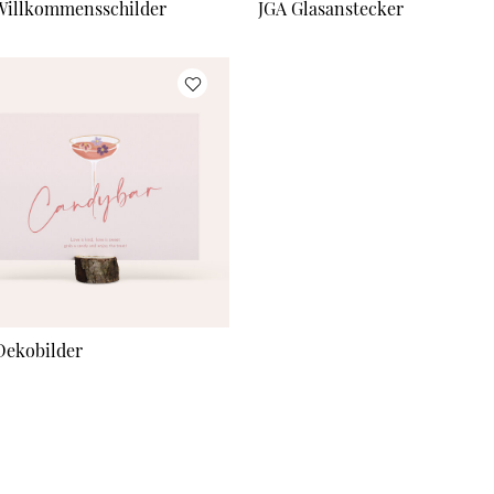
Willkommensschilder
JGA Glasanstecker
Dekobilder