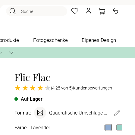
Suche...
produkte
Fotogeschenke
Eigenes Design
✨
Flic Flac
nlos per Post zusenden.
(4.25 von 5)
Kundenbewertungen
Auf Lager
Format:
Quadratische Umschläge 155x155 mm
Farbe
:
Lavendel