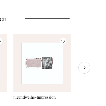
len
Jugendweihe-Impression
Gekachelt