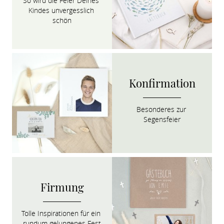
So wird die Feier Deines 
Kindes unvergesslich 
schön
Konfirmation
Besonderes zur 
Segensfeier
Firmung
Tolle Inspirationen für ein 
rundum gelungenes Fest