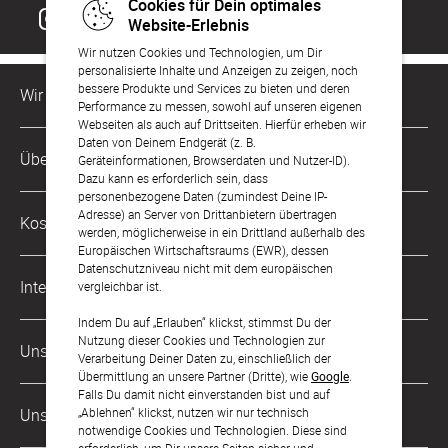
Cookies für Dein optimales
Website-Erlebnis
Wir nutzen Cookies und Technologien, um Dir
personalisierte Inhalte und Anzeigen zu zeigen, noch
bessere Produkte und Services zu bieten und deren
Wir sind für Dich da
Performance zu messen, sowohl auf unseren eigenen
Webseiten als auch auf Drittseiten. Hierfür erheben wir
Daten von Deinem Endgerät (z. B.
Kundenservice-Hotline
Über Uns
Geräteinformationen, Browserdaten und Nutzer-ID).
0221 956 725 10
Dazu kann es erforderlich sein, dass
Mo. - Fr. von 9 bis 17 Uhr
personenbezogene Daten (zumindest Deine IP-
Philosophie
Adresse) an Server von Drittanbietern übertragen
Kostenlose Services
werden, möglicherweise in ein Drittland außerhalb des
kontakt@sendmoments.de
Karriere
Europäischen Wirtschaftsraums (EWR), dessen
Datenschutzniveau nicht mit dem europäischen
Musterkarten
Impressum
International
vergleichbar ist.
Digitale Fotoalben
AGB & Widerrufsrecht
Indem Du auf „Erlauben“ klickst, stimmst Du der
Österreich
Nutzung dieser Cookies und Technologien zur
Digitale Gästelisten
Unsere Zahlungsarten
Zahlung & Versand
Verarbeitung Deiner Daten zu, einschließlich der
Schweiz
Übermittlung an unsere Partner (Dritte), wie
Google
.
FAQ & Hilfe
Datenschutz
Falls Du damit nicht einverstanden bist und auf
Frankreich
„Ablehnen“ klickst, nutzen wir nur technisch
Unsere Partner
Barrierefreiheitserklärung
notwendige Cookies und Technologien. Diese sind