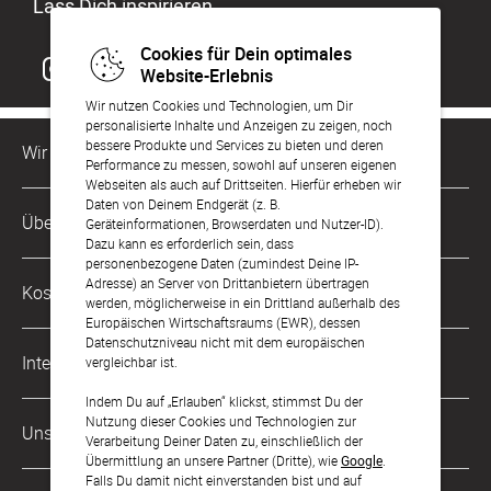
Lass Dich inspirieren
Cookies für Dein optimales
Website-Erlebnis
Wir nutzen Cookies und Technologien, um Dir
personalisierte Inhalte und Anzeigen zu zeigen, noch
bessere Produkte und Services zu bieten und deren
Wir sind für Dich da
Performance zu messen, sowohl auf unseren eigenen
Webseiten als auch auf Drittseiten. Hierfür erheben wir
Daten von Deinem Endgerät (z. B.
Kundenservice-Hotline
Über Uns
Geräteinformationen, Browserdaten und Nutzer-ID).
0221 956 725 10
Dazu kann es erforderlich sein, dass
Mo. - Fr. von 9 bis 17 Uhr
personenbezogene Daten (zumindest Deine IP-
Philosophie
Adresse) an Server von Drittanbietern übertragen
Kostenlose Services
werden, möglicherweise in ein Drittland außerhalb des
kontakt@sendmoments.de
Karriere
Europäischen Wirtschaftsraums (EWR), dessen
Datenschutzniveau nicht mit dem europäischen
Musterkarten
Impressum
International
vergleichbar ist.
Digitale Fotoalben
AGB & Widerrufsrecht
Indem Du auf „Erlauben“ klickst, stimmst Du der
Österreich
Nutzung dieser Cookies und Technologien zur
Digitale Gästelisten
Unsere Zahlungsarten
Zahlung & Versand
Verarbeitung Deiner Daten zu, einschließlich der
Schweiz
Übermittlung an unsere Partner (Dritte), wie
Google
.
FAQ & Hilfe
Datenschutz
Falls Du damit nicht einverstanden bist und auf