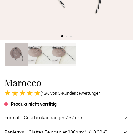
Verlobung
Junggesel
Marocco
(4.90 von 5)
Kundenbewertungen
Produkt nicht vorrätig
Format
:
Geschenk­anhänger Ø57 mm
Papiertyp
:
Glattes Fein­papier 300g/m²
(+
0,00 €
)