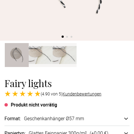
Verlobung
Junggesel
Fairy lights
(4.90 von 5)
Kundenbewertungen
Produkt nicht vorrätig
Format
:
Geschenk­anhänger Ø57 mm
Papiertyp
:
Glattes Fein­papier 300g/m²
(+
0,00 €
)