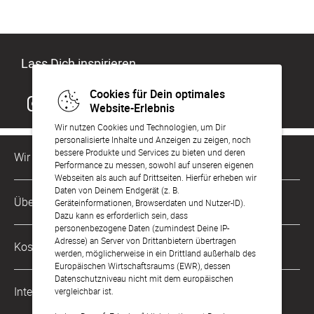
Lass Dich inspirieren
Cookies für Dein optimales
Website-Erlebnis
Wir nutzen Cookies und Technologien, um Dir
personalisierte Inhalte und Anzeigen zu zeigen, noch
bessere Produkte und Services zu bieten und deren
Wir sind für Dich da
Performance zu messen, sowohl auf unseren eigenen
Webseiten als auch auf Drittseiten. Hierfür erheben wir
Daten von Deinem Endgerät (z. B.
Kundenservice-Hotline
Über Uns
Geräteinformationen, Browserdaten und Nutzer-ID).
0221 956 725 10
Dazu kann es erforderlich sein, dass
Mo. - Fr. von 9 bis 17 Uhr
personenbezogene Daten (zumindest Deine IP-
Philosophie
Adresse) an Server von Drittanbietern übertragen
Kostenlose Services
werden, möglicherweise in ein Drittland außerhalb des
kontakt@sendmoments.de
Karriere
Europäischen Wirtschaftsraums (EWR), dessen
Datenschutzniveau nicht mit dem europäischen
Musterkarten
Impressum
International
vergleichbar ist.
Digitale Fotoalben
AGB & Widerrufsrecht