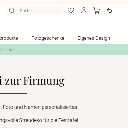
Suche...
produkte
Fotogeschenke
Eigenes Design
✨
i zur Firmung
nlos per Post zusenden.
m Foto und Namen personalisierbar
gsvolle Streudeko für die Festtafel