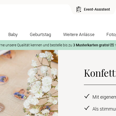
Event-Assistent
Baby
Geburtstag
Weitere Anlässe
Foto
rne unsere Qualität kennen und bestelle bis zu
3 Musterkarten gratis!
💌 
Und so geht‘s:
Konfett
1. Wähle bis zu 3 Kartendesigns
ose Musterkarte“
 auf der jeweiligen Produktseite und lasse Dir die Karten koste
Mit eigene
Als stimmun