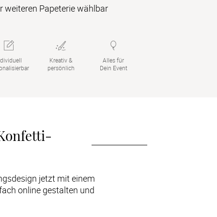
 weiteren Papeterie wählbar
dividuell

Kreativ &

Alles für

onalisierbar
persönlich
Dein Event
Konfetti-
Foto-Konfetti ist der kreative Blickfang auf jeder Firmung. Personalisiere Dein Lieblingsdesign jetzt mit einem 
nfach online gestalten und 