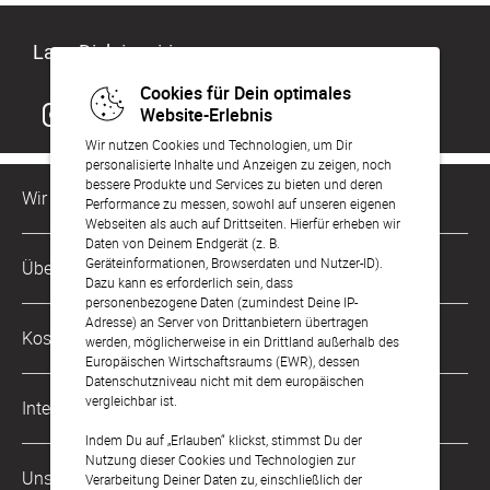
Lass Dich inspirieren
Cookies für Dein optimales
Website-Erlebnis
Wir nutzen Cookies und Technologien, um Dir
personalisierte Inhalte und Anzeigen zu zeigen, noch
bessere Produkte und Services zu bieten und deren
Wir sind für Dich da
Performance zu messen, sowohl auf unseren eigenen
Webseiten als auch auf Drittseiten. Hierfür erheben wir
Daten von Deinem Endgerät (z. B.
Kundenservice-Hotline
Geräteinformationen, Browserdaten und Nutzer-ID).
Über Uns
0221 956 725 10
Dazu kann es erforderlich sein, dass
Mo. - Fr. von 9 bis 17 Uhr
personenbezogene Daten (zumindest Deine IP-
Adresse) an Server von Drittanbietern übertragen
Philosophie
Kostenlose Services
werden, möglicherweise in ein Drittland außerhalb des
kontakt@sendmoments.de
Karriere
Europäischen Wirtschaftsraums (EWR), dessen
Datenschutzniveau nicht mit dem europäischen
Musterkarten
Impressum
vergleichbar ist.
International
Digitale Fotoalben
AGB & Widerrufsrecht
Indem Du auf „Erlauben“ klickst, stimmst Du der
Nutzung dieser Cookies und Technologien zur
Österreich
Digitale Gästelisten
Unsere Zahlungsarten
Zahlung & Versand
Verarbeitung Deiner Daten zu, einschließlich der