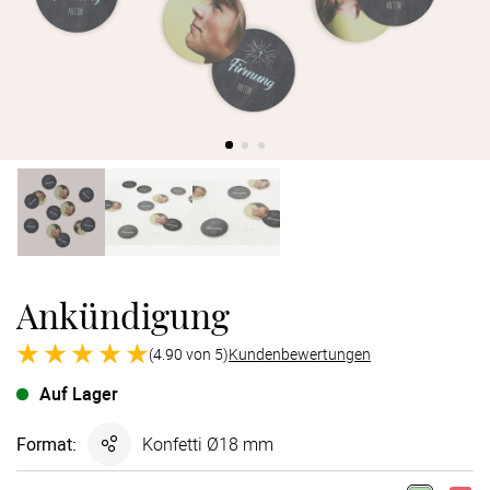
Verlobung
Junggesel
Ankündigung
(4.90 von 5)
Kundenbewertungen
Auf Lager
Format
:
Konfetti Ø18 mm