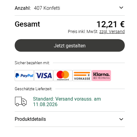
Anzahl:
407 Konfetti
12,21 €
Gesamt
407 Konfetti
à 0,03 €
Preis inkl. MwSt.
zzgl. Versand
815 Konfetti
à 0,03 €
Jetzt gestalten
1223 Konfetti
à 0,03 €
Sicher bezahlen mit:
1631 Konfetti
à 0,03 €
2039 Konfetti
à 0,03 €
Geschätzte Lieferzeit
:
2447 Konfetti
à 0,03 €
Standard:
Versand vorauss. am
11.08.2026
2855 Konfetti
à 0,03 €
Produktdetails
3263 Konfetti
à 0,03 €
Papiertyp
:
300g Bilder­druck­papier