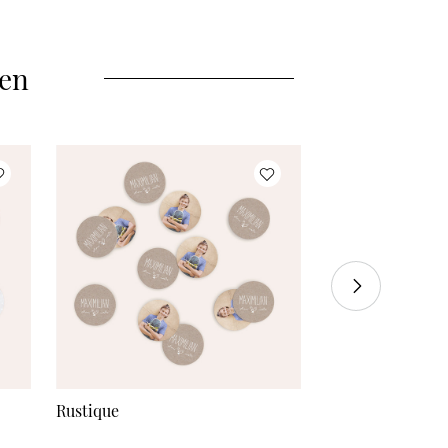
3671 Konfetti
à 0,03 €
4079 Konfetti
à 0,03 €
len
Mehr Konfetti
à 0,03 €
Rustique
Freudestrahlen