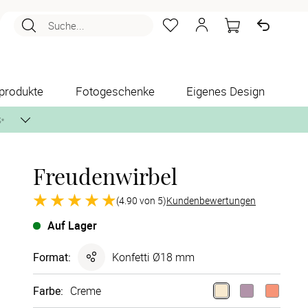
Suche...
produkte
Fotogeschenke
Eigenes Design
✨
Freudenwirbel
nlos per Post zusenden.
(4.90 von 5)
Kundenbewertungen
Auf Lager
Format
:
Konfetti Ø18 mm
Farbe
:
Creme