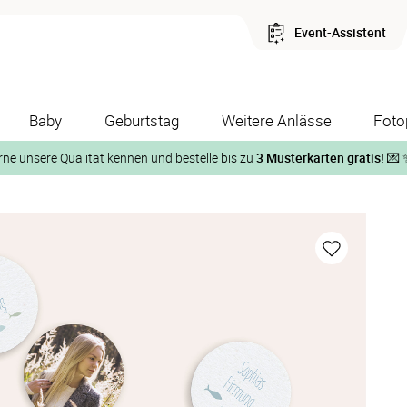
Event-Assistent
Baby
Geburtstag
Weitere Anlässe
Foto
rne unsere Qualität kennen und bestelle bis zu
3 Musterkarten gratis!
💌 
Und so geht‘s:
1. Wähle bis zu 3 Kartendesigns
ose Musterkarte“
 auf der jeweiligen Produktseite und lasse Dir die Karten koste