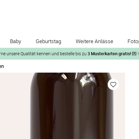
Baby
Geburtstag
Weitere Anlässe
Foto
rne unsere Qualität kennen und bestelle bis zu
3 Musterkarten gratis!
💌 
en
Und so geht‘s:
1. Wähle bis zu 3 Kartendesigns
ose Musterkarte“
 auf der jeweiligen Produktseite und lasse Dir die Karten koste