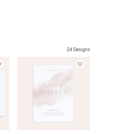
140 Aufkleber
à 0,42 €
150 Aufkleber
à 0,40 €
175 Aufkleber
à 0,38 €
24
Designs
200 Aufkleber
à 0,36 €
Mehr Aufkleber
à 0,36 €