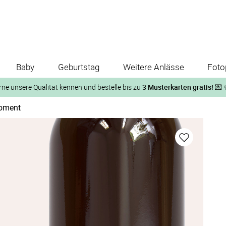
Baby
Geburtstag
Weitere Anlässe
Foto
rne unsere Qualität kennen und bestelle bis zu
3 Musterkarten gratis!
💌 
Moment
Und so geht‘s:
1. Wähle bis zu 3 Kartendesigns
ose Musterkarte“
 auf der jeweiligen Produktseite und lasse Dir die Karten koste