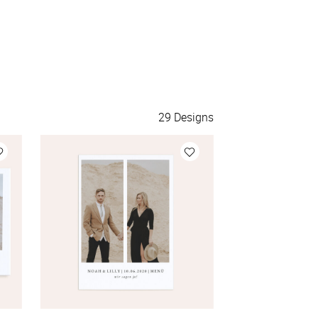
140 Aufkleber
à 0,42 €
150 Aufkleber
à 0,40 €
175 Aufkleber
à 0,38 €
29
Designs
200 Aufkleber
à 0,36 €
Mehr Aufkleber
à 0,36 €