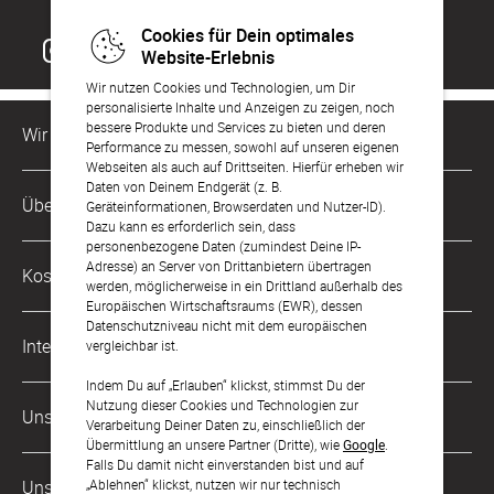
Cookies für Dein optimales
Website-Erlebnis
Wir nutzen Cookies und Technologien, um Dir
personalisierte Inhalte und Anzeigen zu zeigen, noch
bessere Produkte und Services zu bieten und deren
Wir sind für Dich da
Performance zu messen, sowohl auf unseren eigenen
Webseiten als auch auf Drittseiten. Hierfür erheben wir
Daten von Deinem Endgerät (z. B.
Kundenservice-Hotline
Über Uns
Geräteinformationen, Browserdaten und Nutzer-ID).
0221 956 725 10
Dazu kann es erforderlich sein, dass
Mo. - Fr. von 9 bis 17 Uhr
personenbezogene Daten (zumindest Deine IP-
Philosophie
Adresse) an Server von Drittanbietern übertragen
Kostenlose Services
werden, möglicherweise in ein Drittland außerhalb des
kontakt@sendmoments.de
Karriere
Europäischen Wirtschaftsraums (EWR), dessen
Datenschutzniveau nicht mit dem europäischen
Musterkarten
Impressum
International
vergleichbar ist.
Digitale Fotoalben
AGB & Widerrufsrecht
Indem Du auf „Erlauben“ klickst, stimmst Du der
Österreich
Nutzung dieser Cookies und Technologien zur
Digitale Gästelisten
Unsere Zahlungsarten
Zahlung & Versand
Verarbeitung Deiner Daten zu, einschließlich der
Schweiz
Übermittlung an unsere Partner (Dritte), wie
Google
.
FAQ & Hilfe
Datenschutz
Falls Du damit nicht einverstanden bist und auf
Frankreich
„Ablehnen“ klickst, nutzen wir nur technisch
Unsere Partner
Barrierefreiheitserklärung