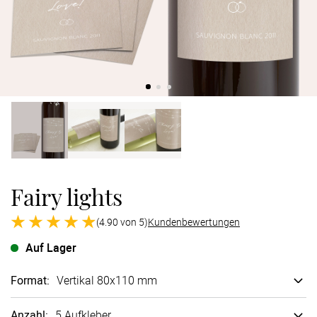
Verlobung
Junggesel
Fairy lights
(4.90 von 5)
Kundenbewertungen
Auf Lager
Format
:
Vertikal 80x110 mm
Anzahl:
5 Aufkleber