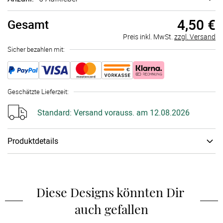
4,50 €
Gesamt
Preis inkl. MwSt.
zzgl. Versand
Sicher bezahlen mit:
Geschätzte Lieferzeit
:
Standard:
Versand vorauss. am 12.08.2026
Produktdetails
Papiertyp
:
Aufkleber
Weinetiketten in den Maßen 8 x 11 cm, selbstklebend und
personalisierbar mit Deinem Text und/ oder Foto. Die
Diese Designs könnten Dir 
Weinflasche ist nicht im Lieferumfang enthalten. Tipp: Falls Du
auch gefallen
die Aufkleber nach der Feier wieder von Deinen Flaschen
entfernen möchtest, lege sie einfach ein paar Stunden in ein