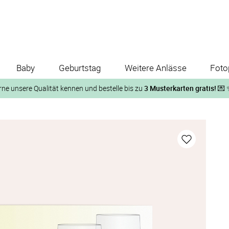
Baby
Geburtstag
Weitere Anlässe
Foto
rne unsere Qualität kennen und bestelle bis zu
3 Musterkarten gratis!
💌 
Und so geht‘s:
1. Wähle bis zu 3 Kartendesigns
ose Musterkarte“
 auf der jeweiligen Produktseite und lasse Dir die Karten koste