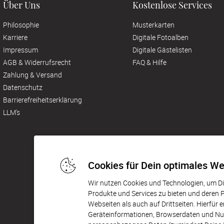
Über Uns
Kostenlose Services
Philosophie
Musterkarten
Karriere
Digitale Fotoalben
Impressum
Digitale Gästelisten
AGB & Widerrufsrecht
FAQ & Hilfe
Zahlung & Versand
Datenschutz
Barrierefreiheitserklärung
LLM's
Cookies für Dein optimales We
Wir nutzen Cookies und Technologien, um Dir
Produkte und Services zu bieten und deren
Webseiten als auch auf Drittseiten. Hierfür 
Geräteinformationen, Browserdaten und Nutz