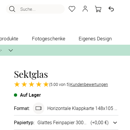
Suche...
produkte
Fotogeschenke
Eigenes Design
✨
Sektglas
nlos per Post zusenden.
(5.00 von 5)
Kundenbewertungen
Auf Lager
Format
:
Ho­ri­zon­tale Klappkarte 148x105 mm
Papiertyp
:
Glattes Fein­papier 300g/m²
(+
0,00 €
)