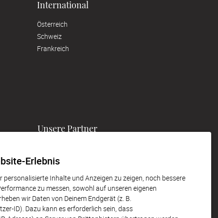
International
Österreich
Schweiz
Frankreich
Unsere Partner
bsite-Erlebnis
 personalisierte Inhalte und Anzeigen zu zeigen, noch bessere
 Performance zu messen, sowohl auf unseren eigenen
erheben wir Daten von Deinem Endgerät (z. B.
er-ID). Dazu kann es erforderlich sein, dass