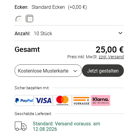
Ecken
:
Standard Ecken
(+
0,00 €
)
Glattes
Bütten­
Hoch­glanz
Sirio Pearl
Fein­papier
struktur
außen
250g/m²
Anzahl:
10 Stück
300g/m²
250g/m²
300g/m²
+
0,40 €
+
0,00 €
+
0,35 €
+
0,20 €
25,00 €
Gesamt
Musterkarte
à 0,00 €
Preis inkl. MwSt.
zzgl. Versand
5 Stück
à 2,60 €
Kostenlose Musterkarte
Jetzt gestalten
Recycling-
10 Stück
à 2,50 €
Papier
300g/m²
Sicher bezahlen mit:
+
0,25 €
15 Stück
à 2,30 €
20 Stück
à 2,05 €
Geschätzte Lieferzeit
:
25 Stück
à 2,05 €
Standard:
Versand vorauss. am
12.08.2026
30 Stück
à 1,85 €