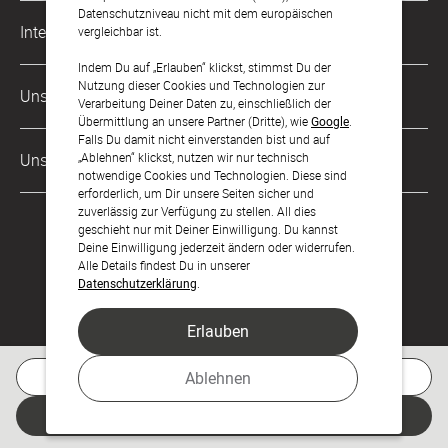
Datenschutzniveau nicht mit dem europäischen
Musterkarten
Impressum
International
vergleichbar ist.
Digitale Fotoalben
AGB & Widerrufsrecht
Indem Du auf „Erlauben“ klickst, stimmst Du der
Österreich
Nutzung dieser Cookies und Technologien zur
Digitale Gästelisten
Unsere Zahlungsarten
Zahlung & Versand
Verarbeitung Deiner Daten zu, einschließlich der
Schweiz
Übermittlung an unsere Partner (Dritte), wie
Google
.
FAQ & Hilfe
Datenschutz
Falls Du damit nicht einverstanden bist und auf
Frankreich
„Ablehnen“ klickst, nutzen wir nur technisch
Unsere Partner
Barrierefreiheitserklärung
notwendige Cookies und Technologien. Diese sind
erforderlich, um Dir unsere Seiten sicher und
LLM's
zuverlässig zur Verfügung zu stellen. All dies
geschieht nur mit Deiner Einwilligung. Du kannst
Deine Einwilligung jederzeit ändern oder widerrufen.
Alle Details findest Du in unserer
Datenschutzerklärung
.
Erlauben
Feier den Moment.
Kostenlose Musterkarte
Ablehnen
© sendmoments Studio GmbH 2026
Jetzt gestalten