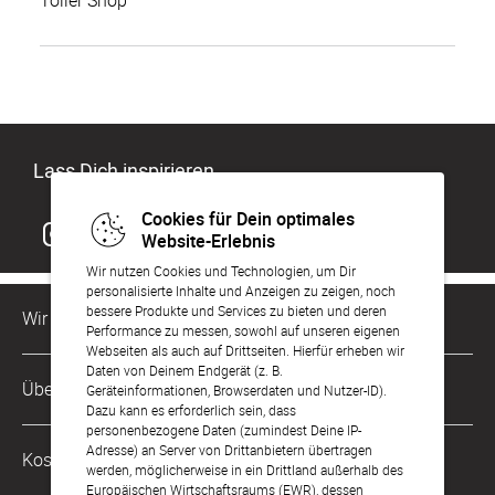
Toller Shop
Lass Dich inspirieren
Cookies für Dein optimales
Website-Erlebnis
Wir nutzen Cookies und Technologien, um Dir
personalisierte Inhalte und Anzeigen zu zeigen, noch
bessere Produkte und Services zu bieten und deren
Wir sind für Dich da
Performance zu messen, sowohl auf unseren eigenen
Webseiten als auch auf Drittseiten. Hierfür erheben wir
Daten von Deinem Endgerät (z. B.
Kundenservice-Hotline
Über Uns
Geräteinformationen, Browserdaten und Nutzer-ID).
0221 956 725 10
Dazu kann es erforderlich sein, dass
Mo. - Fr. von 9 bis 17 Uhr
personenbezogene Daten (zumindest Deine IP-
Philosophie
Adresse) an Server von Drittanbietern übertragen
Kostenlose Services
werden, möglicherweise in ein Drittland außerhalb des
kontakt@sendmoments.de
Karriere
Europäischen Wirtschaftsraums (EWR), dessen