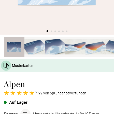
Verlobung
Junggesel
Musterkarten
Alpen
(4.92 von 5)
Kundenbewertungen
Auf Lager