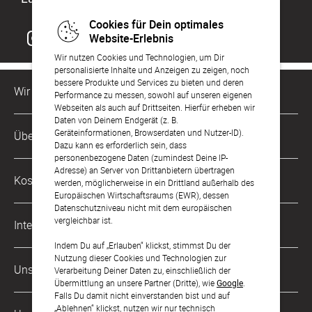
Cookies für Dein optimales
Website-Erlebnis
Wir nutzen Cookies und Technologien, um Dir
personalisierte Inhalte und Anzeigen zu zeigen, noch
bessere Produkte und Services zu bieten und deren
Wir sind für Dich da
Performance zu messen, sowohl auf unseren eigenen
Webseiten als auch auf Drittseiten. Hierfür erheben wir
Daten von Deinem Endgerät (z. B.
Kundenservice-Hotline
Geräteinformationen, Browserdaten und Nutzer-ID).
Über Uns
0221 956 725 10
Dazu kann es erforderlich sein, dass
Mo. - Fr. von 9 bis 17 Uhr
personenbezogene Daten (zumindest Deine IP-
Adresse) an Server von Drittanbietern übertragen
Philosophie
Kostenlose Services
werden, möglicherweise in ein Drittland außerhalb des
kontakt@sendmoments.de
Karriere
Europäischen Wirtschaftsraums (EWR), dessen
Datenschutzniveau nicht mit dem europäischen
Musterkarten
Impressum
vergleichbar ist.
International
Digitale Fotoalben
AGB & Widerrufsrecht
Indem Du auf „Erlauben“ klickst, stimmst Du der
Nutzung dieser Cookies und Technologien zur
Österreich
Digitale Gästelisten
Unsere Zahlungsarten
Zahlung & Versand
Verarbeitung Deiner Daten zu, einschließlich der
Übermittlung an unsere Partner (Dritte), wie
Google
.
Schweiz
FAQ & Hilfe
Datenschutz
Falls Du damit nicht einverstanden bist und auf
„Ablehnen“ klickst, nutzen wir nur technisch
Frankreich