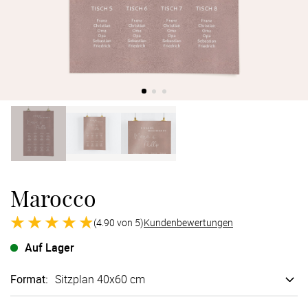
Verlobung
Junggesel
Marocco
(4.90 von 5)
Kundenbewertungen
Auf Lager
Format
:
Sitzplan 40x60 cm