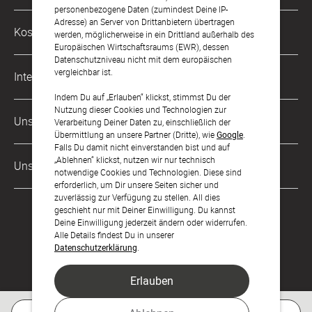
Mo. - Fr. von 9 bis 17 Uhr
personenbezogene Daten (zumindest Deine IP-
Adresse) an Server von Drittanbietern übertragen
Philosophie
Kostenlose Services
werden, möglicherweise in ein Drittland außerhalb des
kontakt@sendmoments.de
Karriere
Europäischen Wirtschaftsraums (EWR), dessen
Datenschutzniveau nicht mit dem europäischen
Musterkarten
Impressum
vergleichbar ist.
International
Digitale Fotoalben
AGB & Widerrufsrecht
Indem Du auf „Erlauben“ klickst, stimmst Du der
Nutzung dieser Cookies und Technologien zur
Österreich
Digitale Gästelisten
Unsere Zahlungsarten
Zahlung & Versand
Verarbeitung Deiner Daten zu, einschließlich der
Übermittlung an unsere Partner (Dritte), wie
Google
.
Schweiz
FAQ & Hilfe
Datenschutz
Falls Du damit nicht einverstanden bist und auf
„Ablehnen“ klickst, nutzen wir nur technisch
Frankreich
Unsere Partner
Barrierefreiheitserklärung
notwendige Cookies und Technologien. Diese sind
erforderlich, um Dir unsere Seiten sicher und
LLM's
zuverlässig zur Verfügung zu stellen. All dies
geschieht nur mit Deiner Einwilligung. Du kannst
Deine Einwilligung jederzeit ändern oder widerrufen.
Alle Details findest Du in unserer
Datenschutzerklärung
.
Erlauben