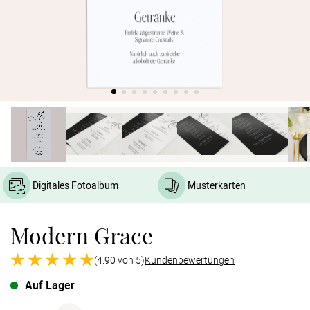
Verlobung
Junggesel
Digitales Fotoalbum
Musterkarten
Modern Grace
(4.90 von 5)
Kundenbewertungen
Auf Lager