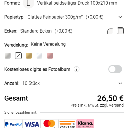
Format
:
Vertikal beidseitiger Druck 100x210 mm
Papiertyp
:
Glattes Fein­papier 300g/m²
(+
0,00 €
)
Ecken
:
Standard Ecken
(+
0,00 €
)
Keine Veredelung
Veredelung
:
Kosten­loses digi­tales Foto­album
Anzahl:
10 Stück
26,50 €
Gesamt
Preis inkl. MwSt.
zzgl. Versand
Sicher bezahlen mit: