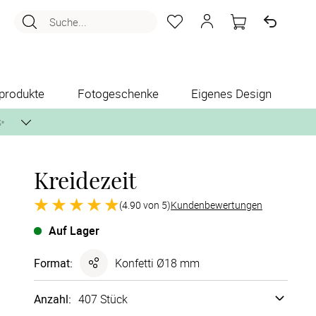
Suche...
produkte
Fotogeschenke
Eigenes Design
✨
Kreidezeit
nlos per Post zusenden.
(4.90 von 5)
Kundenbewertungen
Auf Lager
Format
:
Konfetti Ø18 mm
Anzahl:
407 Stück