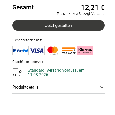
12,21 €
Gesamt
407 Stück
à 0,03 €
Preis inkl. MwSt.
zzgl. Versand
815 Stück
à 0,03 €
Jetzt gestalten
1223 Stück
à 0,03 €
Sicher bezahlen mit:
1631 Stück
à 0,03 €
2039 Stück
à 0,03 €
Geschätzte Lieferzeit
:
2447 Stück
à 0,03 €
Standard:
Versand vorauss. am
11.08.2026
2855 Stück
à 0,03 €
Produktdetails
3263 Stück
à 0,03 €
Papiertyp
:
300g Bilder­druck­papier
3671 Stück
à 0,03 €