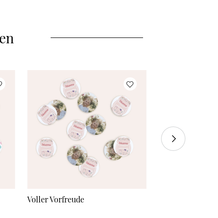
4079 Stück
à 0,03 €
Mehr Karten
à 0,03 €
len
Voller Vorfreude
Einfach cool