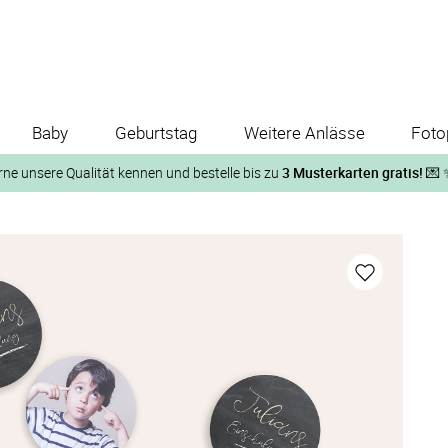
Baby
Geburtstag
Weitere Anlässe
Foto
rne unsere Qualität kennen und bestelle bis zu
3 Musterkarten gratis!
💌 
Und so geht‘s:
1. Wähle bis zu 3 Kartendesigns
ose Musterkarte“
 auf der jeweiligen Produktseite und lasse Dir die Karten koste