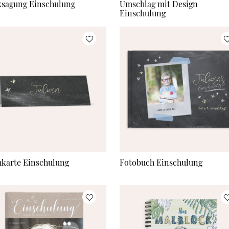
sagung Einschulung
Umschlag mit Design
Einschulung
hkarte Einschulung
Fotobuch Einschulung