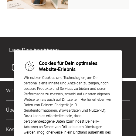
Lass Dich inspirieren
Cookies für Dein optimales
Website-Erlebnis
Wir nutzen Cookies und Technologien, um Dir
personalisierte Inhalte und Anzeigen zu zeigen, noch
bessere Produkte und Services zu bieten und deren
Wir sind für Dich da
Performance zu messen, sowohl auf unseren eigenen
Webseiten als auch auf Drittseiten. Hierfür erheben wir
Daten von Deinem Endgerät (z. B.
Kundenservice-Hotline
Über Uns
Geräteinformationen, Browserdaten und Nutzer-ID).
0221 956 725 10
Dazu kann es erforderlich sein, dass
Mo. - Fr. von 9 bis 17 Uhr
personenbezogene Daten (zumindest Deine IP-
Philosophie
Adresse) an Server von Drittanbietern übertragen
Kostenlose Services
werden, möglicherweise in ein Drittland außerhalb des
kontakt@sendmoments.de
Karriere