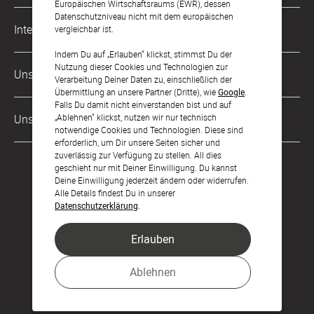
Europäischen Wirtschaftsraums (EWR), dessen
Datenschutzniveau nicht mit dem europäischen
Musterkarten
Impressum
International
vergleichbar ist.
Digitale Fotoalben
AGB & Widerrufsrecht
Indem Du auf „Erlauben“ klickst, stimmst Du der
Österreich
Nutzung dieser Cookies und Technologien zur
Digitale Gästelisten
Unsere Zahlungsarten
Zahlung & Versand
Verarbeitung Deiner Daten zu, einschließlich der
Schweiz
Übermittlung an unsere Partner (Dritte), wie
Google
.
FAQ & Hilfe
Datenschutz
Falls Du damit nicht einverstanden bist und auf
Frankreich
Unsere Partner
„Ablehnen“ klickst, nutzen wir nur technisch
Barrierefreiheitserklärung
notwendige Cookies und Technologien. Diese sind
erforderlich, um Dir unsere Seiten sicher und
LLM's
zuverlässig zur Verfügung zu stellen. All dies
geschieht nur mit Deiner Einwilligung. Du kannst
Deine Einwilligung jederzeit ändern oder widerrufen.
Alle Details findest Du in unserer
Datenschutzerklärung
.
Erlauben
Feier den Moment.
Ablehnen
© sendmoments Studio GmbH 2026