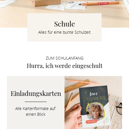
Verlobung
Junggesel
Schule
Alles für eine bunte Schulzeit
ZUM SCHULANFANG
Hurra, ich werde eingeschult
Einladungskarten
Alle Karten­formate auf 
einen Blick