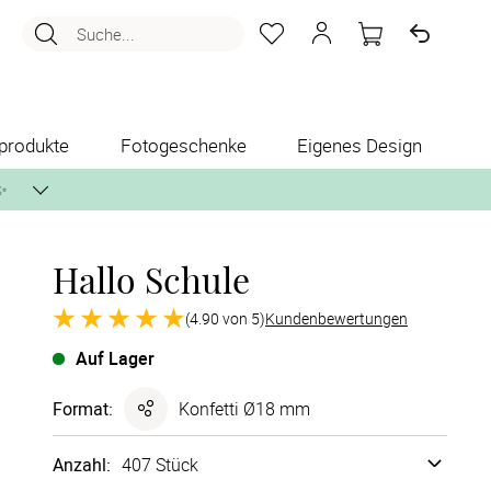
Suche...
produkte
Fotogeschenke
Eigenes Design
✨
Hallo Schule
nlos per Post zusenden.
(4.90 von 5)
Kundenbewertungen
Auf Lager
Format
:
Konfetti Ø18 mm
Anzahl:
407 Stück