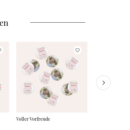
4079 Stück
à 0,03 €
Mehr Karten
à 0,03 €
len
Voller Vorfreude
Einfach cool