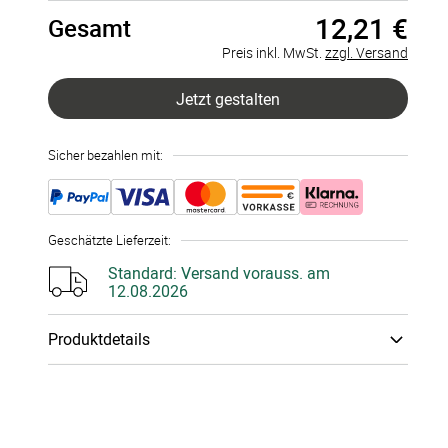
12,21 €
Gesamt
407 Stück
à 0,03 €
Preis inkl. MwSt.
zzgl. Versand
815 Stück
à 0,03 €
Jetzt gestalten
1223 Stück
à 0,03 €
Sicher bezahlen mit:
1631 Stück
à 0,03 €
2039 Stück
à 0,03 €
Geschätzte Lieferzeit
:
2447 Stück
à 0,03 €
Standard:
Versand vorauss. am
12.08.2026
2855 Stück
à 0,03 €
Produktdetails
3263 Stück
à 0,03 €
Papiertyp
:
300g Bilder­druck­papier
3671 Stück
à 0,03 €