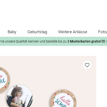
Baby
Geburtstag
Weitere Anlässe
Foto
rne unsere Qualität kennen und bestelle bis zu
3 Musterkarten gratis!
💌 
Und so geht‘s:
1. Wähle bis zu 3 Kartendesigns
ose Musterkarte“
 auf der jeweiligen Produktseite und lasse Dir die Karten koste