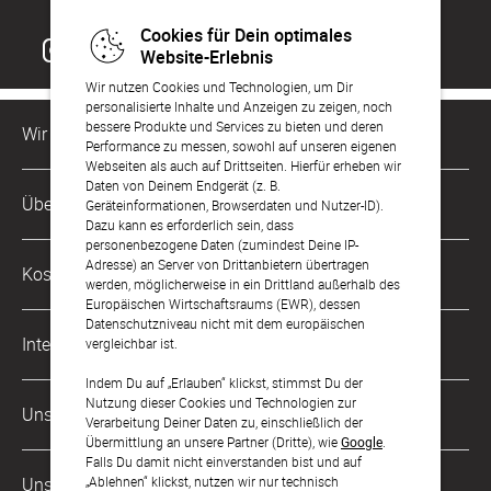
Cookies für Dein optimales
Website-Erlebnis
Wir nutzen Cookies und Technologien, um Dir
personalisierte Inhalte und Anzeigen zu zeigen, noch
bessere Produkte und Services zu bieten und deren
Wir sind für Dich da
Performance zu messen, sowohl auf unseren eigenen
Webseiten als auch auf Drittseiten. Hierfür erheben wir
Daten von Deinem Endgerät (z. B.
Kundenservice-Hotline
Über Uns
Geräteinformationen, Browserdaten und Nutzer-ID).
0221 956 725 10
Dazu kann es erforderlich sein, dass
Mo. - Fr. von 9 bis 17 Uhr
personenbezogene Daten (zumindest Deine IP-
Philosophie
Adresse) an Server von Drittanbietern übertragen
Kostenlose Services
werden, möglicherweise in ein Drittland außerhalb des
kontakt@sendmoments.de
Karriere
Europäischen Wirtschaftsraums (EWR), dessen
Datenschutzniveau nicht mit dem europäischen
Musterkarten
Impressum
International
vergleichbar ist.
Digitale Fotoalben
AGB & Widerrufsrecht
Indem Du auf „Erlauben“ klickst, stimmst Du der
Österreich
Nutzung dieser Cookies und Technologien zur
Digitale Gästelisten
Unsere Zahlungsarten
Zahlung & Versand
Verarbeitung Deiner Daten zu, einschließlich der
Schweiz
Übermittlung an unsere Partner (Dritte), wie
Google
.
FAQ & Hilfe
Datenschutz
Falls Du damit nicht einverstanden bist und auf
Frankreich
„Ablehnen“ klickst, nutzen wir nur technisch
Unsere Partner
Barrierefreiheitserklärung