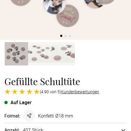
Verlobung
Junggesel
Gefüllte Schultüte
(4.90 von 5)
Kundenbewertungen
Auf Lager
Format
:
Konfetti Ø18 mm
Anzahl:
407 Stück