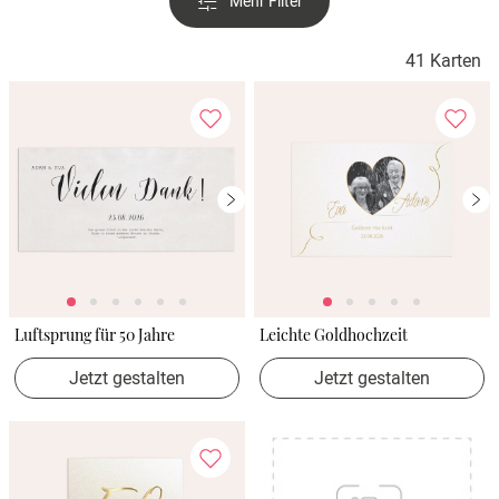
Mehr Filter
Verlobung
41 Karten
Junggesel
Luftsprung für 50 Jahre
Leichte Goldhochzeit
Jetzt gestalten
Jetzt gestalten