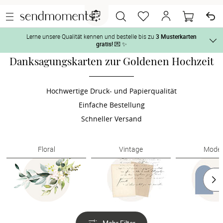
Lerne unsere Qualität kennen und bestelle bis zu
3 Musterkarten
gratis!
💌 ✨
Danksagungskarten zur Goldenen Hochzeit
Und so geht‘s:
Vor der H
1. Wähle bis zu 3 Kartendesigns
 aus und gestalte sie nach Deinen 
Hochwertige Druck- und Papierqualität
Tag der H
Einfache Bestellung
2. Aktiviere „kostenlose Musterkarte“
 auf der jeweiligen 
Produktseite und lasse Dir die Karten kostenlos per Post zusenden.
Schneller Versand
Nach der 
Floral
Vintage
Mode
Geschenke
Hochzeits