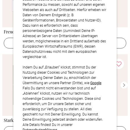
Performance zu messen, sowohl auf unseren eigenen
Webseiten als auch auf Drittseiten. Hierfür erheben wir
Daten von Deinem Endgerät (z. B.
Geräteinformationen, Browserdaten und Nutzer-ID).
Dazu kann es erforderlich sein, dass
personenbezogene Daten (zumindest Deine IP-
Freudensprenkel
Herzenswonne
Adresse) an Server von Drittanbietern übertragen
werden, möglicherweise in ein Drittland außerhalb des
Jetzt gestalten
Jetzt gestalten
Europäischen Wirtschaftsraums (EWR), dessen
Datenschutzniveau nicht mit dem europäischen
vergleichbar ist.
Indem Du auf „Erlauben“ klickst, stimmst Du der
Nutzung dieser Cookies und Technologien zur
Verarbeitung Deiner Daten zu, einschließlich der
Übermittlung an unsere Partner (Dritte), wie
Google
.
Falls Du damit nicht einverstanden bist und auf
„Ablehnen“ klickst, nutzen wir nur technisch
notwendige Cookies und Technologien. Diese sind
erforderlich, um Dir unsere Seiten sicher und
zuverlässig zur Verfügung zu stellen. All dies
geschieht nur mit Deiner Einwilligung. Du kannst
Deine Einwilligung jederzeit ändern oder widerrufen.
Starke Verbindung
Married 50 years
Alle Details findest Du in unserer
Datenschutzerklärung
.