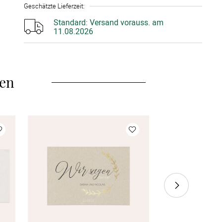
Geschätzte Lieferzeit
:
25 Stück
à 1,32 €
Standard:
Versand vorauss. am
11.08.2026
30 Stück
à 1,24 €
35 Stück
à 1,16 €
len
40 Stück
à 1,12 €
45 Stück
à 1,08 €
50 Stück
à 1,04 €
55 Stück
à 1,00 €
60 Stück
à 0,96 €
70 Stück
à 0,92 €