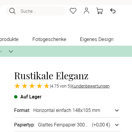
Suche...
produkte
Fotogeschenke
Eigenes Design
✨
Rustikale Eleganz
nlos per Post zusenden.
(4.75 von 5)
Kundenbewertungen
Auf Lager
Format
:
Horizontal einfach 148x105 mm
Papiertyp
:
Glattes Fein­papier 300g/m²
(+
0,00 €
)