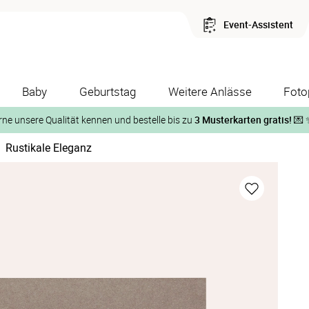
Event-Assistent
Baby
Geburtstag
Weitere Anlässe
Foto
rne unsere Qualität kennen und bestelle bis zu
3 Musterkarten gratis!
💌 
|
Rustikale Eleganz
Und so geht‘s:
1. Wähle bis zu 3 Kartendesigns
ose Musterkarte“
 auf der jeweiligen Produktseite und lasse Dir die Karten koste