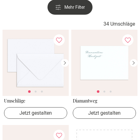
Verlobung
Mehr Filter
Junggesel
34 Umschläge
Umschläge
Diamantweg
Jetzt gestalten
Jetzt gestalten