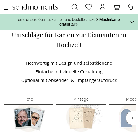
Lerne unsere Qualität kennen und bestelle bis zu
3 Musterkarten
gratis!
💌 ✨
Umschläge für Karten zur Diamantenen
Und so geht‘s:
Hochzeit
Vor der H
1. Wähle bis zu 3 Kartendesigns
 aus und gestalte sie nach Deinen 
2. Aktiviere „kostenlose Musterkarte“
 auf der jeweiligen 
Hochwertig mit Design und selbstklebend
Tag der H
Produktseite und lasse Dir die Karten kostenlos per Post zusenden.
Einfache individuelle Gestaltung
Optional mit Absender- & Empfängeraufdruck
Nach der 
Foto
Vintage
Mode
Geschenke
Hochzeits