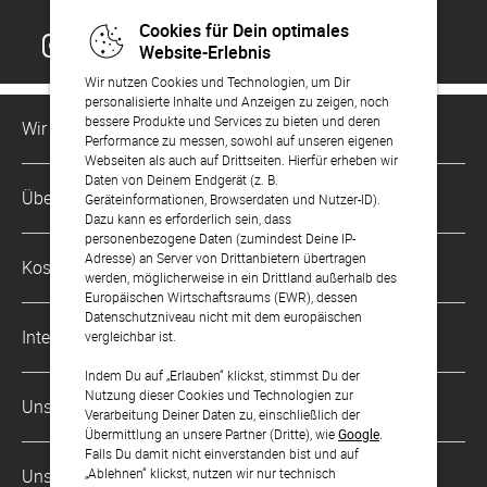
Cookies für Dein optimales
Website-Erlebnis
Wir nutzen Cookies und Technologien, um Dir
personalisierte Inhalte und Anzeigen zu zeigen, noch
bessere Produkte und Services zu bieten und deren
Wir sind für Dich da
Performance zu messen, sowohl auf unseren eigenen
Webseiten als auch auf Drittseiten. Hierfür erheben wir
Daten von Deinem Endgerät (z. B.
Kundenservice-Hotline
Über Uns
Geräteinformationen, Browserdaten und Nutzer-ID).
0221 956 725 10
Dazu kann es erforderlich sein, dass
Mo. - Fr. von 9 bis 17 Uhr
personenbezogene Daten (zumindest Deine IP-
Philosophie
Adresse) an Server von Drittanbietern übertragen
Kostenlose Services
werden, möglicherweise in ein Drittland außerhalb des
kontakt@sendmoments.de
Karriere
Europäischen Wirtschaftsraums (EWR), dessen
Datenschutzniveau nicht mit dem europäischen
Musterkarten
Impressum
International
vergleichbar ist.
Digitale Fotoalben
AGB & Widerrufsrecht
Indem Du auf „Erlauben“ klickst, stimmst Du der
Österreich
Nutzung dieser Cookies und Technologien zur
Digitale Gästelisten
Unsere Zahlungsarten
Zahlung & Versand
Verarbeitung Deiner Daten zu, einschließlich der
Schweiz
Übermittlung an unsere Partner (Dritte), wie
Google
.
FAQ & Hilfe
Datenschutz
Falls Du damit nicht einverstanden bist und auf
Frankreich
„Ablehnen“ klickst, nutzen wir nur technisch
Unsere Partner
Barrierefreiheitserklärung