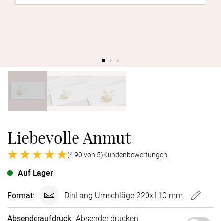
Verlobung
Junggesel
Liebevolle Anmut
(4.90 von 5)
Kundenbewertungen
Auf Lager
Format:
DinLang Umschläge 220x110 mm
Absenderaufdruck
Absender drucken