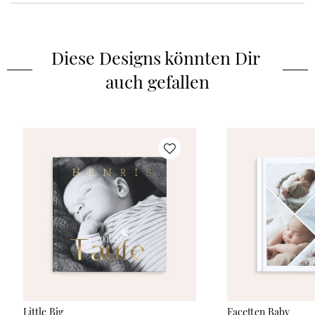
Buchart
:
Hard­cover
Gästebücher sind eine wunderbare Möglichkeit, um auch noch
lange nach dem Fest liebevolle Widmungen lesen und in
Diese Designs könnten Dir 
Erinnerungen schwelgen zu können. Unsere Gästebücher sind
auch gefallen
in verschiedenen Größen und Formaten erhältlich. Sie
umfassen 16 bis 48 Blatt (32-96 Blankoseiten) und können je
nach Design mit Gold, Silber, Roségold oder Relieflack veredelt
werden. 1. Hardcover-Gästebücher Der elegante und feste
Hochglanz-Einband verleiht der Hardcover-Variante einen
besonders edlen Look. Die Innenseiten aus griffigem,
ungestrichenem Naturpapier eignen sich ideal zum Beschriften
und Bekleben. 2. Ringbuch-Gästebücher Ringbuch-
Gästebücher haben ein dünneres und damit biegsameres
Softcover (300g/m²). Sie bieten aufgrund der Spiralbindung
mehr Flexibilität. Es können daher problemlos Fotos, Karten
oder kleine Andenken eingeklebt werden, denn die Höhe passt
sich automatisch an.
Little Big
Facetten Baby