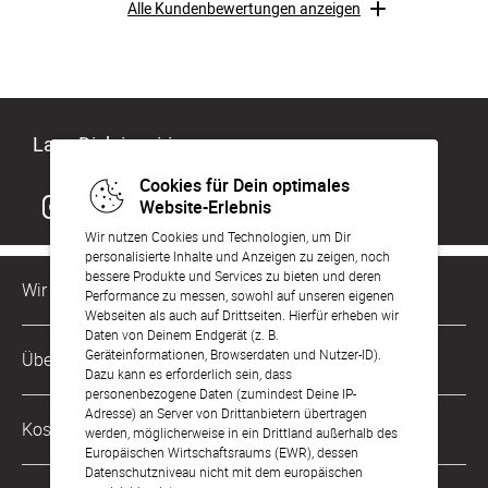
Alle Kundenbewertungen anzeigen
Lass Dich inspirieren
Cookies für Dein optimales
Website-Erlebnis
Wir nutzen Cookies und Technologien, um Dir
personalisierte Inhalte und Anzeigen zu zeigen, noch
bessere Produkte und Services zu bieten und deren
Wir sind für Dich da
Performance zu messen, sowohl auf unseren eigenen
Webseiten als auch auf Drittseiten. Hierfür erheben wir
Daten von Deinem Endgerät (z. B.
Kundenservice-Hotline
Geräteinformationen, Browserdaten und Nutzer-ID).
Über Uns
0221 956 725 10
Dazu kann es erforderlich sein, dass
Mo. - Fr. von 9 bis 17 Uhr
personenbezogene Daten (zumindest Deine IP-
Adresse) an Server von Drittanbietern übertragen
Philosophie
Kostenlose Services
werden, möglicherweise in ein Drittland außerhalb des
kontakt@sendmoments.de
Karriere
Europäischen Wirtschaftsraums (EWR), dessen
Datenschutzniveau nicht mit dem europäischen
Musterkarten